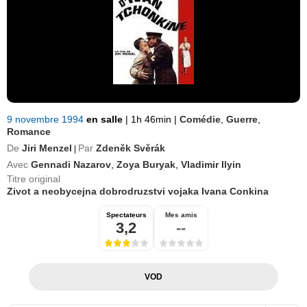
9 novembre 1994
en salle
|
1h 46min
|
Comédie
,
Guerre
,
Romance
De
Jiri Menzel
Par
Zdeněk Svěrák
|
Avec
Gennadi Nazarov
,
Zoya Buryak
,
Vladimir Ilyin
Titre original
Zivot a neobycejna dobrodruzstvi vojaka Ivana Conkina
Spectateurs
Mes amis
3,2
--
VOD