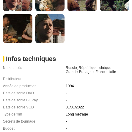
Infos techniques
Nationalités
Russie
,
République tchèque
,
Grande-Bretagne
,
France
,
Italie
Distributeur
-
Année de production
1994
Date de sortie DVD
-
Date de sortie Blu-ray
-
Date de sortie VOD
01/01/2022
Type de film
Long métrage
Secrets de tournage
-
Budget
-