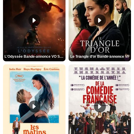
L'Odyssée Bande-annonce VO STFR
Le Triangle d'or Bande-annonce VF