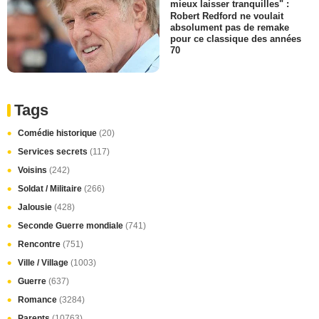
mieux laisser tranquilles" :
Robert Redford ne voulait
absolument pas de remake
pour ce classique des années
70
Tags
Comédie historique
(20)
Services secrets
(117)
Voisins
(242)
Soldat / Militaire
(266)
Jalousie
(428)
Seconde Guerre mondiale
(741)
Rencontre
(751)
Ville / Village
(1003)
Guerre
(637)
Romance
(3284)
Parents
(10763)