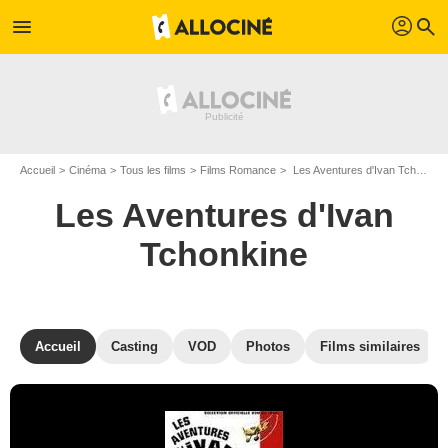
profil
menu
search
Accueil
Cinéma
Tous les films
Films Romance
Les Aventures d'Ivan Tchonkine de Jiri Menzel
Les Aventures d'Ivan
Tchonkine
Accueil
Casting
VOD
Photos
Films similaires