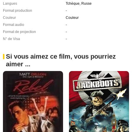
Langues
Tchèque, Russe
Format production
-
Couleur
Couleur
Format audio
-
Format de projection
-
N° de Visa
-
Si vous aimez ce film, vous pourriez
aimer ...