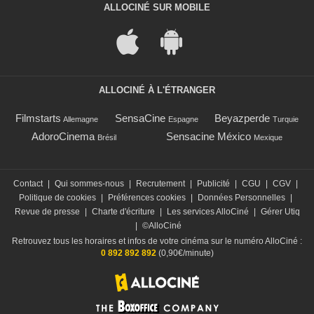
ALLOCINÉ SUR MOBILE
ALLOCINÉ À L'ÉTRANGER
Filmstarts
SensaCine
Beyazperde
Allemagne
Espagne
Turquie
AdoroCinema
Sensacine México
Brésil
Mexique
Contact
|
Qui sommes-nous
|
Recrutement
|
Publicité
|
CGU
|
CGV
|
Politique de cookies
|
Préférences cookies
|
Données Personnelles
|
Revue de presse
|
Charte d'écriture
|
Les services AlloCiné
|
Gérer Utiq
|
©AlloCiné
Retrouvez tous les horaires et infos de votre cinéma sur le numéro AlloCiné :
0 892 892 892
(0,90€/minute)