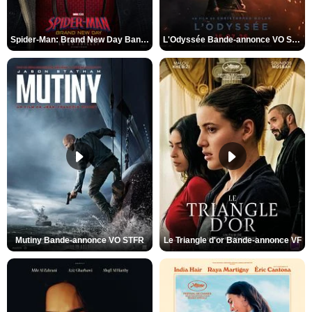
Spider-Man: Brand New Day Bande-annonce VO STFR
L'Odyssée Bande-annonce VO STFR
Mutiny Bande-annonce VO STFR
Le Triangle d'or Bande-annonce VF