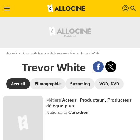
profil
menu
search
Accueil
Stars
Acteurs
Acteur canadien
Trevor White
Trevor White
Accueil
Filmographie
Streaming
VOD, DVD
Métiers
Acteur
,
Producteur
,
Producteur
délégué
plus
Nationalité
Canadien