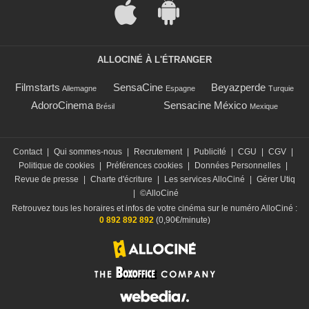
ALLOCINÉ À L'ÉTRANGER
Filmstarts
SensaCine
Beyazperde
Allemagne
Espagne
Turquie
AdoroCinema
Sensacine México
Brésil
Mexique
Contact
|
Qui sommes-nous
|
Recrutement
|
Publicité
|
CGU
|
CGV
|
Politique de cookies
|
Préférences cookies
|
Données Personnelles
|
Revue de presse
|
Charte d'écriture
|
Les services AlloCiné
|
Gérer Utiq
|
©AlloCiné
Retrouvez tous les horaires et infos de votre cinéma sur le numéro AlloCiné :
0 892 892 892
(0,90€/minute)