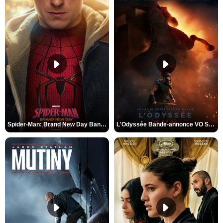
Spider-Man: Brand New Day Bande-annonce VO STFR
L'Odyssée Bande-annonce VO STFR