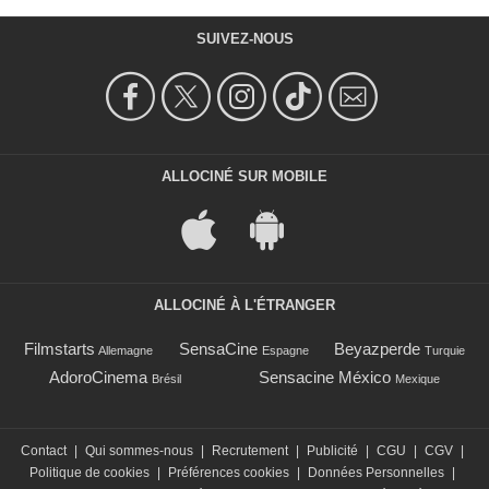
SUIVEZ-NOUS
ALLOCINÉ SUR MOBILE
ALLOCINÉ À L'ÉTRANGER
Filmstarts
SensaCine
Beyazperde
Allemagne
Espagne
Turquie
AdoroCinema
Sensacine México
Brésil
Mexique
Contact
|
Qui sommes-nous
|
Recrutement
|
Publicité
|
CGU
|
CGV
|
Politique de cookies
|
Préférences cookies
|
Données Personnelles
|