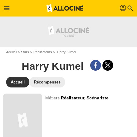
profil
menu
search
Accueil
Stars
Réalisateurs
Harry Kumel
Harry Kumel
Accueil
Récompenses
Métiers
Réalisateur,
Scénariste