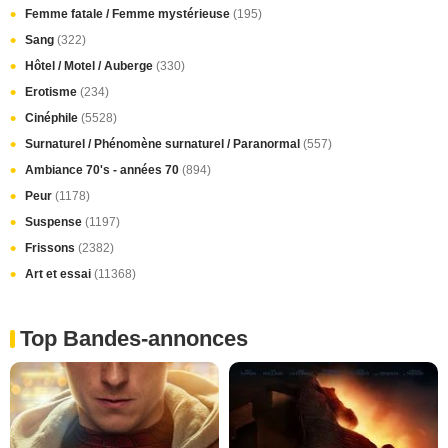
Femme fatale / Femme mystérieuse
(195)
Sang
(322)
Hôtel / Motel / Auberge
(330)
Erotisme
(234)
Cinéphile
(5528)
Surnaturel / Phénomène surnaturel / Paranormal
(557)
Ambiance 70's - années 70
(894)
Peur
(1178)
Suspense
(1197)
Frissons
(2382)
Art et essai
(11368)
Top Bandes-annonces