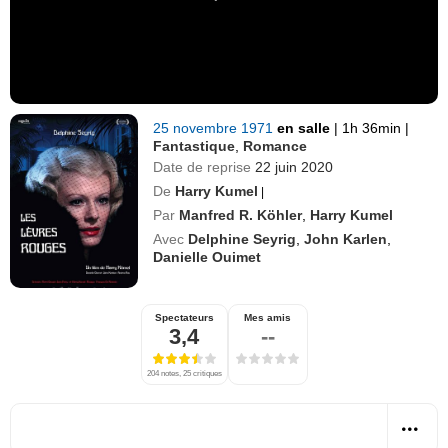
25 novembre 1971
en salle
|
1h 36min
|
Fantastique
,
Romance
Date de reprise
22 juin 2020
De
Harry Kumel
|
Par
Manfred R. Köhler
,
Harry Kumel
Avec
Delphine Seyrig
,
John Karlen
,
Danielle Ouimet
Spectateurs
Mes amis
3,4
--
204 notes, 25 critiques