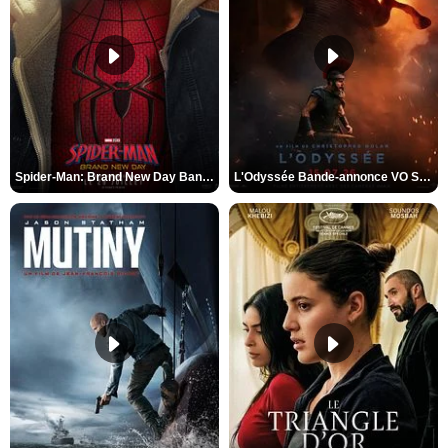
Spider-Man: Brand New Day Bande-annonce VO STFR
L'Odyssée Bande-annonce VO STFR