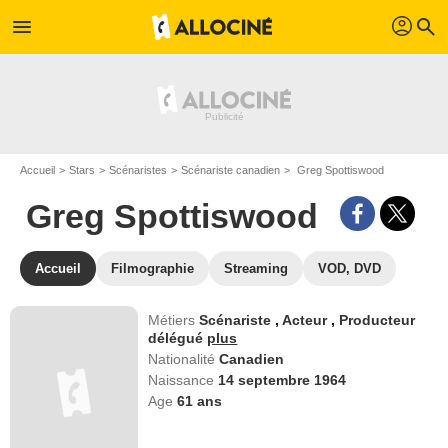
profil
menu
search
Accueil
Stars
Scénaristes
Scénariste canadien
Greg Spottiswood
Greg Spottiswood
Accueil
Filmographie
Streaming
VOD, DVD
Métiers
Scénariste
,
Acteur
,
Producteur
délégué
plus
Nationalité
Canadien
Naissance
14 septembre 1964
Age
61
ans