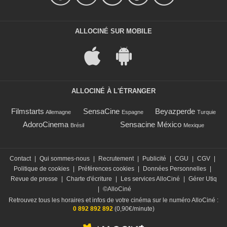
ALLOCINÉ SUR MOBILE
ALLOCINÉ À L'ÉTRANGER
Filmstarts
SensaCine
Beyazperde
Allemagne
Espagne
Turquie
AdoroCinema
Sensacine México
Brésil
Mexique
Contact
|
Qui sommes-nous
|
Recrutement
|
Publicité
|
CGU
|
CGV
|
Politique de cookies
|
Préférences cookies
|
Données Personnelles
|
Revue de presse
|
Charte d'écriture
|
Les services AlloCiné
|
Gérer Utiq
|
©AlloCiné
Retrouvez tous les horaires et infos de votre cinéma sur le numéro AlloCiné :
0 892 892 892
(0,90€/minute)