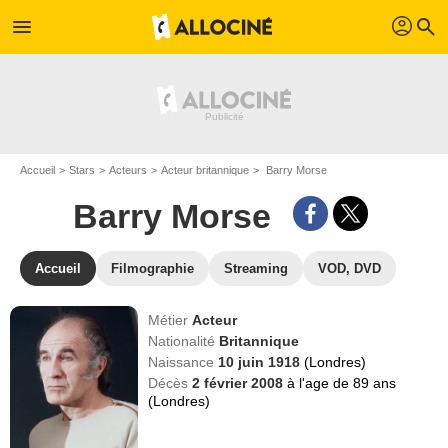
profil
menu
search
Accueil
Stars
Acteurs
Acteur britannique
Barry Morse
Barry Morse
Accueil
Filmographie
Streaming
VOD, DVD
Métier
Acteur
Nationalité
Britannique
Naissance
10 juin 1918
(Londres)
Décès
2 février 2008
à l'age de 89 ans
(Londres)