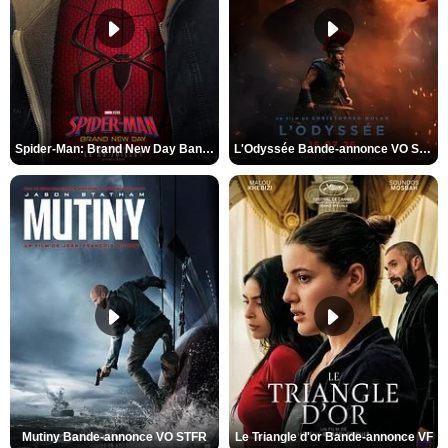
Spider-Man: Brand New Day Bande-annonce VO STFR
L'Odyssée Bande-annonce VO STFR
Mutiny Bande-annonce VO STFR
Le Triangle d'or Bande-annonce VF