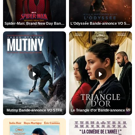
Spider-Man: Brand New Day Bande-annonce VO STFR
L'Odyssée Bande-annonce VO STFR
Mutiny Bande-annonce VO STFR
Le Triangle d'or Bande-annonce VF