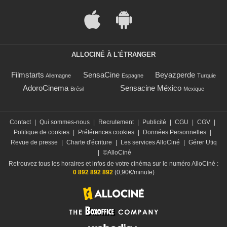
ALLOCINÉ À L'ÉTRANGER
Filmstarts
SensaCine
Beyazperde
Allemagne
Espagne
Turquie
AdoroCinema
Sensacine México
Brésil
Mexique
Contact
|
Qui sommes-nous
|
Recrutement
|
Publicité
|
CGU
|
CGV
|
Politique de cookies
|
Préférences cookies
|
Données Personnelles
|
Revue de presse
|
Charte d'écriture
|
Les services AlloCiné
|
Gérer Utiq
|
©AlloCiné
Retrouvez tous les horaires et infos de votre cinéma sur le numéro AlloCiné :
0 892 892 892
(0,90€/minute)