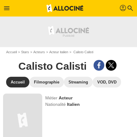
profil
menu
search
Accueil
Stars
Acteurs
Acteur italien
Calisto Calisti
Calisto Calisti
Accueil
Filmographie
Streaming
VOD, DVD
Métier
Acteur
Nationalité
Italien