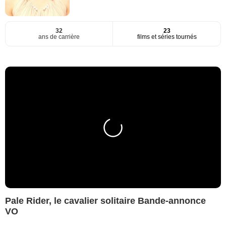
32
23
ans de carrière
films et séries tournés
Pale Rider, le cavalier solitaire Bande-annonce
VO