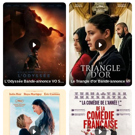
L'Odyssée Bande-annonce VO STFR
Le Triangle d'or Bande-annonce VF