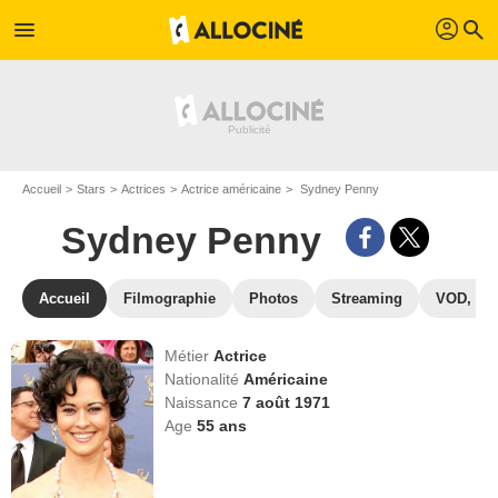
profil
menu
search
Accueil
Stars
Actrices
Actrice américaine
Sydney Penny
Sydney Penny
Accueil
Filmographie
Photos
Streaming
VOD, DV
Métier
Actrice
Nationalité
Américaine
Naissance
7 août 1971
Age
55
ans