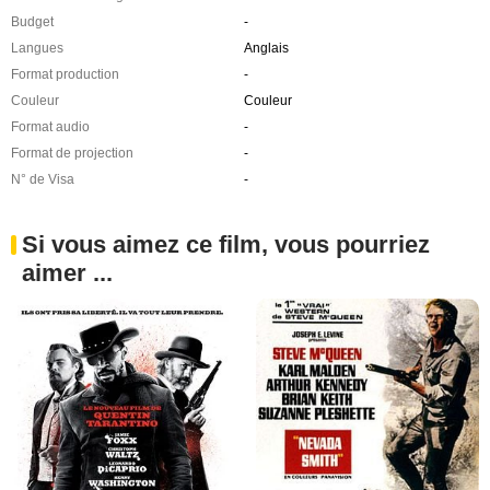
Budget
-
Langues
Anglais
Format production
-
Couleur
Couleur
Format audio
-
Format de projection
-
N° de Visa
-
Si vous aimez ce film, vous pourriez
aimer ...