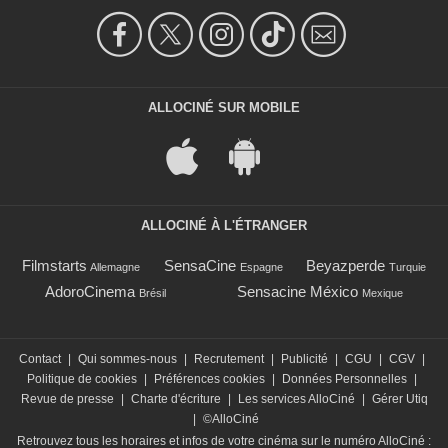
ALLOCINÉ SUR MOBILE
ALLOCINÉ À L'ÉTRANGER
Filmstarts
SensaCine
Beyazperde
Allemagne
Espagne
Turquie
AdoroCinema
Sensacine México
Brésil
Mexique
Contact
|
Qui sommes-nous
|
Recrutement
|
Publicité
|
CGU
|
CGV
|
Politique de cookies
|
Préférences cookies
|
Données Personnelles
|
Revue de presse
|
Charte d'écriture
|
Les services AlloCiné
|
Gérer Utiq
|
©AlloCiné
Retrouvez tous les horaires et infos de votre cinéma sur le numéro AlloCiné :