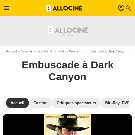
profil
menu
search
Accueil
Cinéma
Tous les films
Films Western
Embuscade à Dark Canyon de Dustin Rikert
Embuscade à Dark
Canyon
Accueil
Casting
Critiques spectateurs
Blu-Ray, DVD