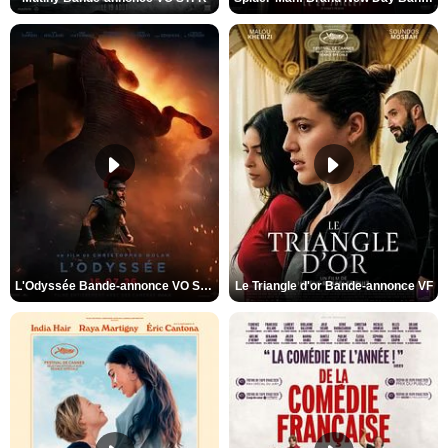
L'Odyssée Bande-annonce VO STFR
Le Triangle d'or Bande-annonce VF