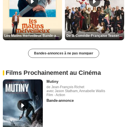
Les Matins merveilleux Bande-annonce VF
De la Comédie-Française Teaser VF
Bandes-annonces à ne pas manquer
Films Prochainement au Cinéma
Mutiny
de Jean-François Richet
avec Jason Statham, Annabelle Wallis
Film - Action
Bande-annonce