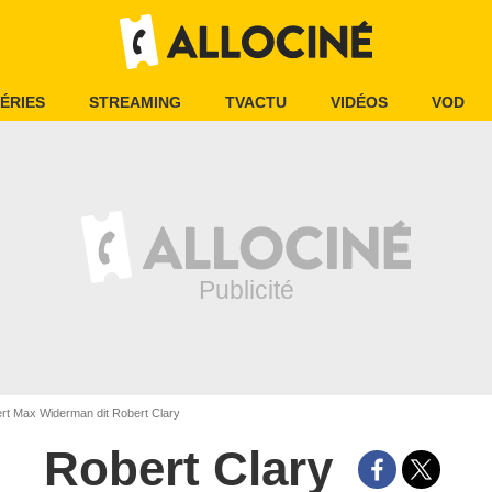
ÉRIES
STREAMING
TVACTU
VIDÉOS
VOD
t Max Widerman dit Robert Clary
Robert Clary