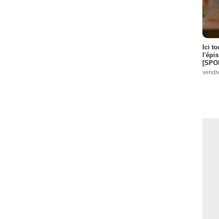
Ici t
l'épi
[SPO
vendr