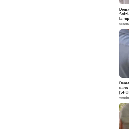
Demai
Soizi
la ré
vendr
Demai
dans 
[SPO
vendr