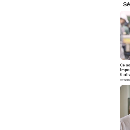
Sé
Ce so
Impos
thrill
vendr