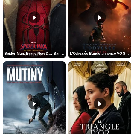
Spider-Man: Brand New Day Bande-annonce VO STFR
L'Odyssée Bande-annonce VO STFR