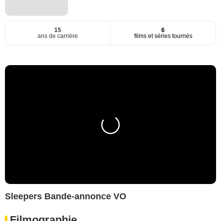
15
6
ans de carrière
films et séries tournés
Sleepers Bande-annonce VO
Filmographie