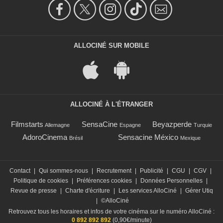
ALLOCINÉ SUR MOBILE
ALLOCINÉ À L'ÉTRANGER
Filmstarts
SensaCine
Beyazperde
Allemagne
Espagne
Turquie
AdoroCinema
Sensacine México
Brésil
Mexique
Contact
|
Qui sommes-nous
|
Recrutement
|
Publicité
|
CGU
|
CGV
|
Politique de cookies
|
Préférences cookies
|
Données Personnelles
|
Revue de presse
|
Charte d'écriture
|
Les services AlloCiné
|
Gérer Utiq
|
©AlloCiné
Retrouvez tous les horaires et infos de votre cinéma sur le numéro AlloCiné :
0 892 892 892
(0,90€/minute)