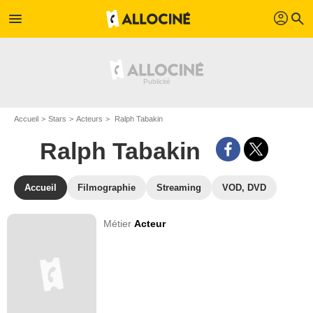
profil
menu
search
Accueil
Stars
Acteurs
Ralph Tabakin
Ralph Tabakin
Accueil
Filmographie
Streaming
VOD, DVD
Métier
Acteur