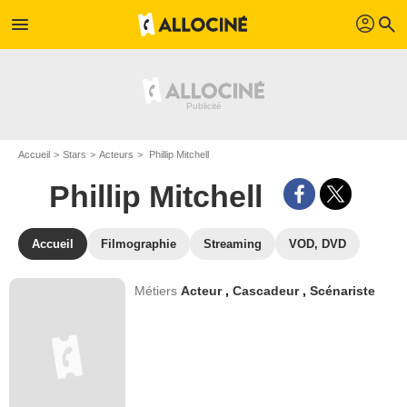
profil
menu
search
Accueil
Stars
Acteurs
Phillip Mitchell
Phillip Mitchell
Accueil
Filmographie
Streaming
VOD, DVD
Métiers
Acteur
,
Cascadeur
,
Scénariste