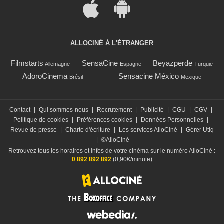
ALLOCINÉ À L'ÉTRANGER
Filmstarts
SensaCine
Beyazperde
Allemagne
Espagne
Turquie
AdoroCinema
Sensacine México
Brésil
Mexique
Contact
|
Qui sommes-nous
|
Recrutement
|
Publicité
|
CGU
|
CGV
|
Politique de cookies
|
Préférences cookies
|
Données Personnelles
|
Revue de presse
|
Charte d'écriture
|
Les services AlloCiné
|
Gérer Utiq
|
©AlloCiné
Retrouvez tous les horaires et infos de votre cinéma sur le numéro AlloCiné :
0 892 892 892
(0,90€/minute)