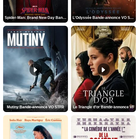
Spider-Man: Brand New Day Bande-annonce VO STFR
L'Odyssée Bande-annonce VO STFR
Mutiny Bande-annonce VO STFR
Le Triangle d'or Bande-annonce VF