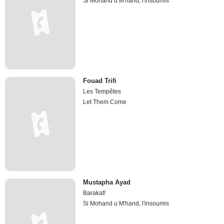
Si Mohand u M'hand, l'insoumis
Fouad Trifi
Les Tempêtes
Let Them Come
Mustapha Ayad
Barakat!
Si Mohand u M'hand, l'insoumis