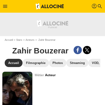
profil
menu
search
Accueil
Stars
Acteurs
Zahir Bouzerar
Zahir Bouzerar
Accueil
Filmographie
Photos
Streaming
VOD, DV
Métier
Acteur