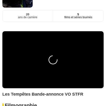
20
5
ans de carrière
films et séries tournés
Les Tempêtes Bande-annonce VO STFR
Filmographie