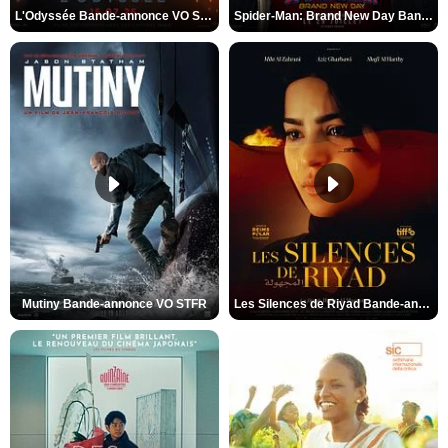
L'Odyssée Bande-annonce VO STFR
Spider-Man: Brand New Day Bande-annonce VO STFR
Mutiny Bande-annonce VO STFR
Les Silences de Riyad Bande-annonce VO STFR