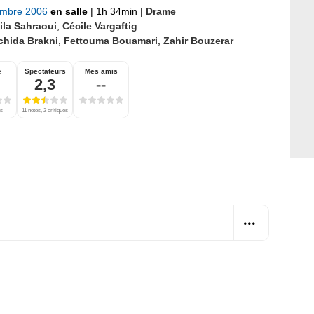
embre 2006
en salle
|
1h 34min
|
Drame
ila Sahraoui
,
Cécile Vargaftig
chida Brakni
,
Fettouma Bouamari
,
Zahir Bouzerar
e
Spectateurs
Mes amis
2,3
--
es
11 notes, 2 critiques