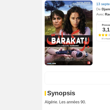
13 sept
De
Djam
Avec
Ra
Press
3,1
16 critiqu
Synopsis
Algérie. Les années 90.