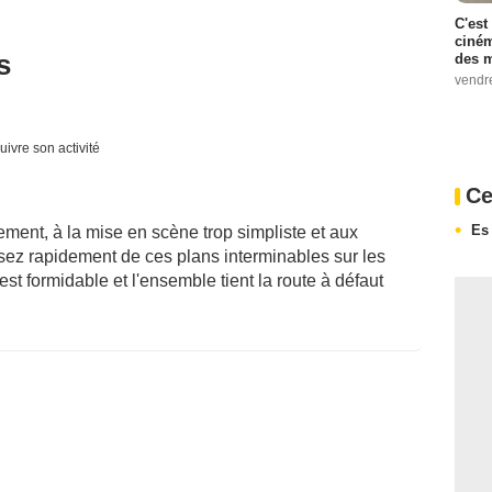
C'est
ciném
s
des m
vendr
uivre son activité
Ce
Es 
ment, à la mise en scène trop simpliste et aux
ez rapidement de ces plans interminables sur les
t formidable et l'ensemble tient la route à défaut