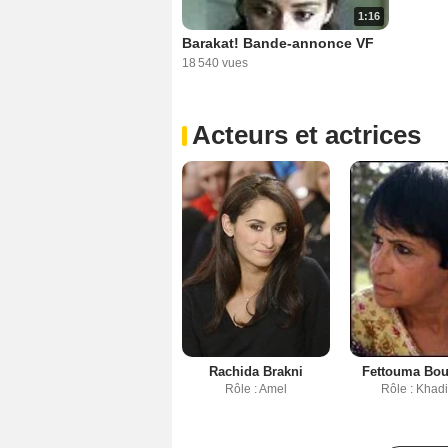
1:16
Barakat! Bande-annonce VF
18 540 vues
Acteurs et actrices
Rachida Brakni
Fettouma Bo
Rôle : Amel
Rôle : Khad