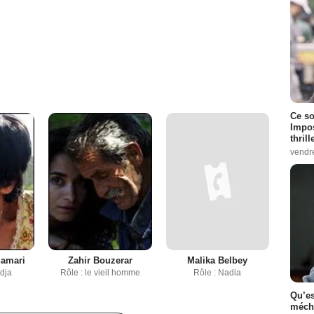
Ce so
Impos
thrill
vendr
uamari
Zahir Bouzerar
Malika Belbey
idja
Rôle : le vieil homme
Rôle : Nadia
Qu’es
méch