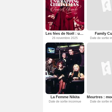
Les fées de Noël : un gala à sauver
Family Cu
26 novembre 2025
Date de sortie 
La Femme Nikita
Date de sortie inconnue
Date de sortie 