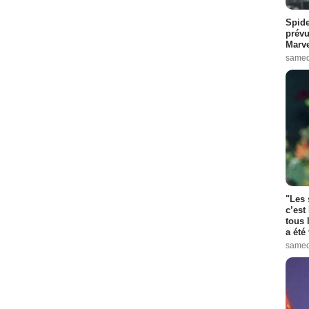
Spide
prévu
Marve
samed
"Les 
c’est
tous 
a été 
samed