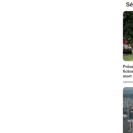
Sé
Prése
ficti
mort 
samed