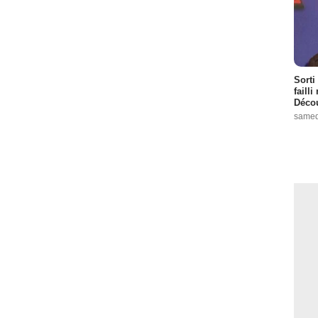
Sorti
failli
Décou
samed