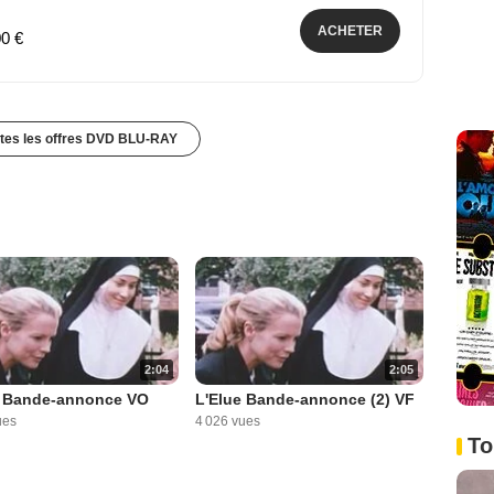
ACHETER
00 €
utes les offres DVD BLU-RAY
2:04
2:05
e Bande-annonce VO
L'Elue Bande-annonce (2) VF
ues
4 026 vues
To