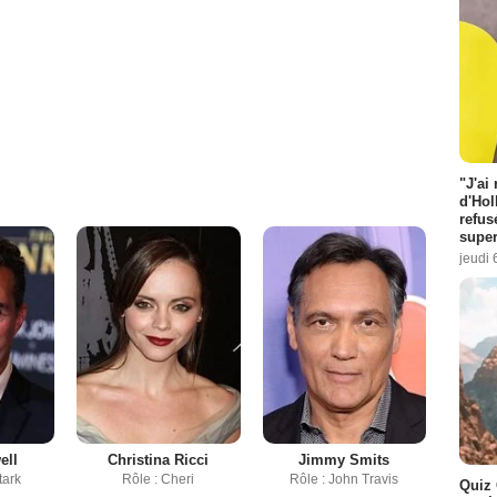
"J'ai
d'Hol
refus
super
jeudi 
ell
Christina Ricci
Jimmy Smits
tark
Rôle : Cheri
Rôle : John Travis
Quiz 