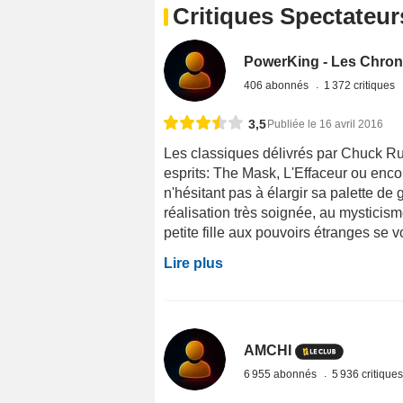
Critiques Spectateur
PowerKing - Les Chron
406 abonnés
1 372 critiques
3,5
Publiée le 16 avril 2016
Les classiques délivrés par Chuck R
esprits: The Mask, L'Effaceur ou enco
n'hésitant pas à élargir sa palette de g
réalisation très soignée, au mysticism
petite fille aux pouvoirs étranges se v
Lire plus
AMCHI
6 955 abonnés
5 936 critique