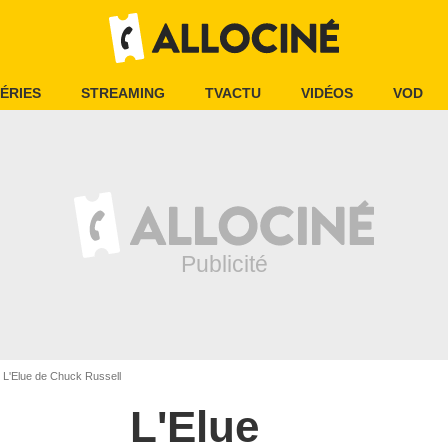
ÉRIES
STREAMING
TVACTU
VIDÉOS
VOD
L'Elue de Chuck Russell
L'Elue