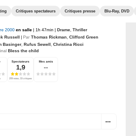
ting
Critiques spectateurs
Critiques presse
Blu-Ray, DVD
bre 2000
en salle
|
1h 47min
|
Drame
,
Thriller
k Russell
Par
Thomas Rickman
,
Clifford Green
|
m Basinger
,
Rufus Sewell
,
Christina Ricci
ginal
Bless the child
e
Spectateurs
Mes amis
1,9
--
s
209 notes, 33 critiques