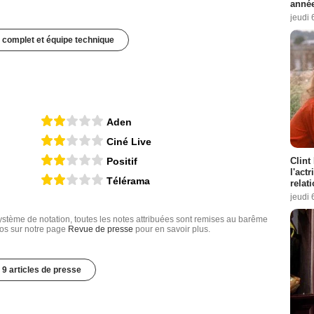
année
jeudi 
 complet et équipe technique
Aden
Ciné Live
Clint
Positif
l'act
Télérama
relat
jeudi 
tème de notation, toutes les notes attribuées sont remises au barême
nfos sur notre page
Revue de presse
pour en savoir plus.
9 articles de presse