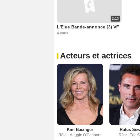
2:13
L'Elue Bande-annonce (3) VF
4 vues
Acteurs et actrices
Kim Basinger
Rufus Sew
Rôle : Maggie O'Connors
Rôle : Eric S