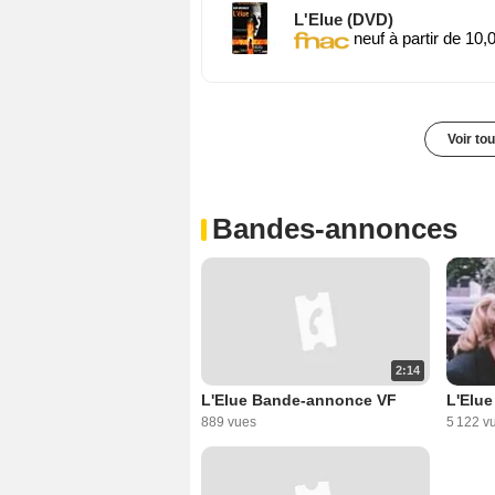
L'Elue (DVD)
neuf à partir de 10,
Voir to
Bandes-annonces
2:14
L'Elue Bande-annonce VF
L'Elu
889 vues
5 122 v