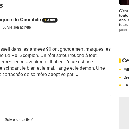
s
C'est
toute
iques du Cinéphile
ans, 
têtes
Suivre son activité
jeudi 
ussell dans les années 90 ont grandement marqués les
re Le Roi Scorpion. Un réalisateur touche à tout,
Ce
enres, entre aventure et thriller. L'élue est une
e scindant le bien et le mal, l'ange et le démon. Une
Fi
oit arrachée de sa mère adoptive par ...
Di
La
s
Suivre son activité