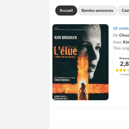
Accueil
Bandes-annonces
Cas
18 octo
De
Chuc
Avec
Ki
Titre ori
Press
2,8
9 critique