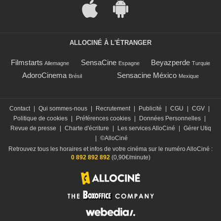
ALLOCINÉ À L'ÉTRANGER
Filmstarts
SensaCine
Beyazperde
Allemagne
Espagne
Turquie
AdoroCinema
Sensacine México
Brésil
Mexique
Contact
|
Qui sommes-nous
|
Recrutement
|
Publicité
|
CGU
|
CGV
|
Politique de cookies
|
Préférences cookies
|
Données Personnelles
|
Revue de presse
|
Charte d'écriture
|
Les services AlloCiné
|
Gérer Utiq
|
©AlloCiné
Retrouvez tous les horaires et infos de votre cinéma sur le numéro AlloCiné :
0 892 892 892
(0,90€/minute)