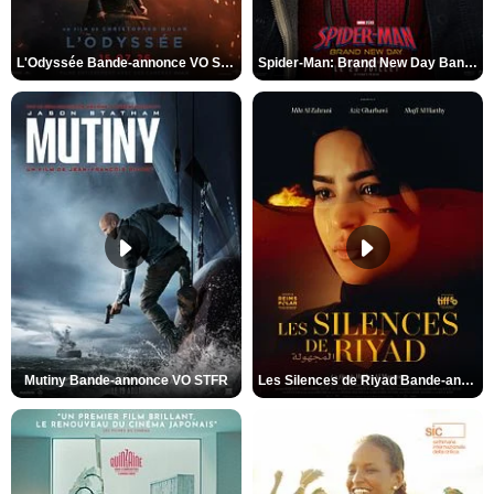
L'Odyssée Bande-annonce VO STFR
Spider-Man: Brand New Day Bande-annonce VO STFR
Mutiny Bande-annonce VO STFR
Les Silences de Riyad Bande-annonce VO STFR