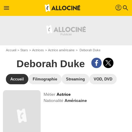
profil
menu
search
Accueil
Stars
Actrices
Actrice américaine
Deborah Duke
Deborah Duke
Accueil
Filmographie
Streaming
VOD, DVD
Métier
Actrice
Nationalité
Américaine