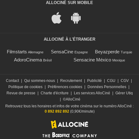
ALLOCINÉ SUR MOBILE
ALLOCINÉ À L'ÉTRANGER
Filmstarts
SensaCine
Beyazperde
Allemagne
Espagne
Turquie
AdoroCinema
Sensacine México
Brésil
Mexique
Contact
|
Qui sommes-nous
|
Recrutement
|
Publicité
|
CGU
|
CGV
|
Politique de cookies
|
Préférences cookies
|
Données Personnelles
|
Revue de presse
|
Charte d'écriture
|
Les services AlloCiné
|
Gérer Utiq
|
©AlloCiné
Retrouvez tous les horaires et infos de votre cinéma sur le numéro AlloCiné :
0 892 892 892
(0,90€/minute)