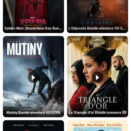
Spider-Man: Brand New Day Bande-annonce VO STFR
L'Odyssée Bande-annonce VO STFR
Mutiny Bande-annonce VO STFR
Le Triangle d'or Bande-annonce VF