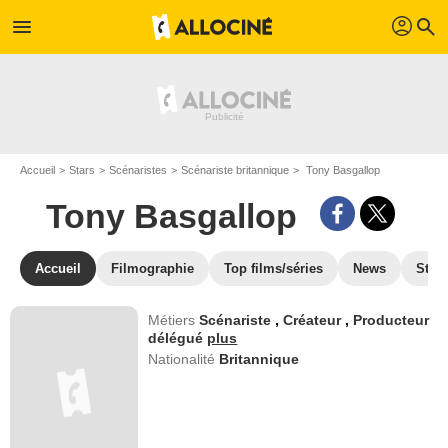
profil
menu
search
Accueil
Stars
Scénaristes
Scénariste britannique
Tony Basgallop
Tony Basgallop
Accueil
Filmographie
Top films/séries
News
Stre
Métiers
Scénariste
,
Créateur
,
Producteur
délégué
plus
Nationalité
Britannique