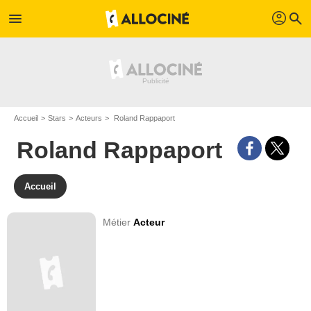
profil
menu
search
Accueil
Stars
Acteurs
Roland Rappaport
Roland Rappaport
Accueil
Métier
Acteur