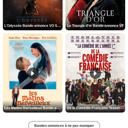
L'Odyssée Bande-annonce VO STFR
Le Triangle d'or Bande-annonce VF
Les Matins merveilleux Bande-annonce VF
De la Comédie-Française Teaser VF
Bandes-annonces à ne pas manquer