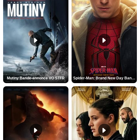
Mutiny Bande-annonce VO STFR
Spider-Man: Brand New Day Bande-annonce VO STFR