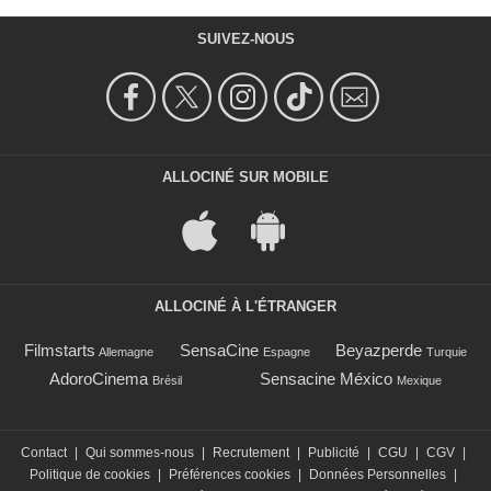
SUIVEZ-NOUS
ALLOCINÉ SUR MOBILE
ALLOCINÉ À L'ÉTRANGER
Filmstarts
SensaCine
Beyazperde
Allemagne
Espagne
Turquie
AdoroCinema
Sensacine México
Brésil
Mexique
Contact
|
Qui sommes-nous
|
Recrutement
|
Publicité
|
CGU
|
CGV
|
Politique de cookies
|
Préférences cookies
|
Données Personnelles
|