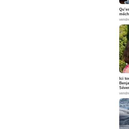
Qu’es
méch
vendr
Ici t
Benj
Séver
vendr