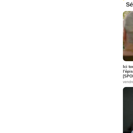
Sé
Ici t
l'épi
[SPO
vendr