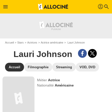
profil
menu
search
Accueil
Stars
Actrices
Actrice américaine
Lauri Johnson
Lauri Johnson
Accueil
Filmographie
Streaming
VOD, DVD
Métier
Actrice
Nationalité
Américaine