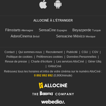
ALLOCINÉ À L'ÉTRANGER
Filmstarts
SensaCine
Beyazperde
Allemagne
Espagne
Turquie
AdoroCinema
Sensacine México
Brésil
Mexique
Contact
|
Qui sommes-nous
|
Recrutement
|
Publicité
|
CGU
|
CGV
|
Politique de cookies
|
Préférences cookies
|
Données Personnelles
|
Revue de presse
|
Charte d'écriture
|
Les services AlloCiné
|
Gérer Utiq
|
©AlloCiné
Retrouvez tous les horaires et infos de votre cinéma sur le numéro AlloCiné :
0 892 892 892
(0,90€/minute)