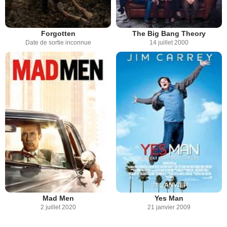
Forgotten
The Big Bang Theory
Date de sortie inconnue
14 juillet 2000
Mad Men
Yes Man
2 juillet 2020
21 janvier 2009