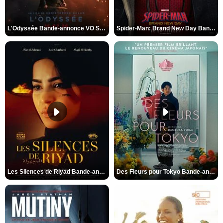
L'Odyssée Bande-annonce VO STFR
Spider-Man: Brand New Day Bande-annonce VO STFR
Les Silences de Riyad Bande-annonce VO STFR
Des Fleurs pour Tokyo Bande-annonce VO STFR