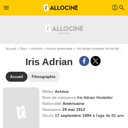
profil
menu
search
Accueil
Stars
Actrices
Actrice américaine
Iris Adrian Hostetter dit Iris Adrian
Iris Adrian
Accueil
Filmographie
Métier
Actrice
Nom de naissance
Iris Adrian Hostetter
Nationalité
Américaine
Naissance
29 mai 1912
Décès
17 septembre 1994
à l'age de 82 ans