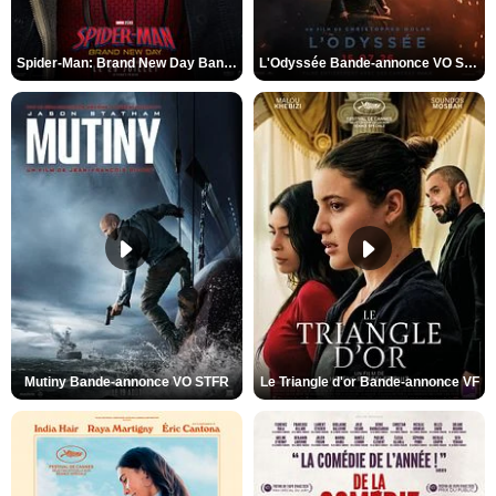
Spider-Man: Brand New Day Bande-annonce VO STFR
L'Odyssée Bande-annonce VO STFR
Mutiny Bande-annonce VO STFR
Le Triangle d'or Bande-annonce VF