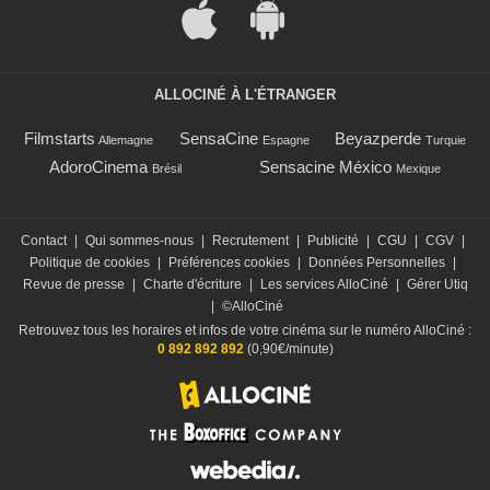
ALLOCINÉ À L'ÉTRANGER
Filmstarts
SensaCine
Beyazperde
Allemagne
Espagne
Turquie
AdoroCinema
Sensacine México
Brésil
Mexique
Contact
|
Qui sommes-nous
|
Recrutement
|
Publicité
|
CGU
|
CGV
|
Politique de cookies
|
Préférences cookies
|
Données Personnelles
|
Revue de presse
|
Charte d'écriture
|
Les services AlloCiné
|
Gérer Utiq
|
©AlloCiné
Retrouvez tous les horaires et infos de votre cinéma sur le numéro AlloCiné :
0 892 892 892
(0,90€/minute)