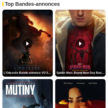
Top Bandes-annonces
L'Odyssée Bande-annonce VO STFR
Spider-Man: Brand New Day Bande-annonce VO STFR