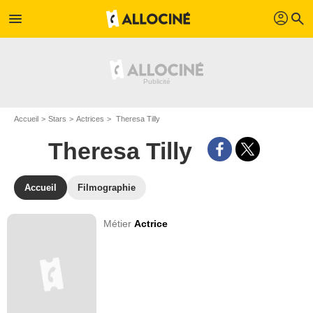
profil
menu
search
Accueil
Stars
Actrices
Theresa Tilly
Theresa Tilly
Accueil
Filmographie
Métier
Actrice