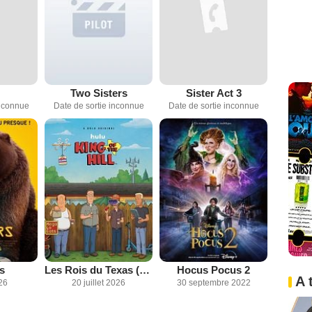
Two Sisters
Sister Act 3
inconnue
Date de sortie inconnue
Date de sortie inconnue
s
Les Rois du Texas (King of the Hill)
Hocus Pocus 2
A 
26
20 juillet 2026
30 septembre 2022