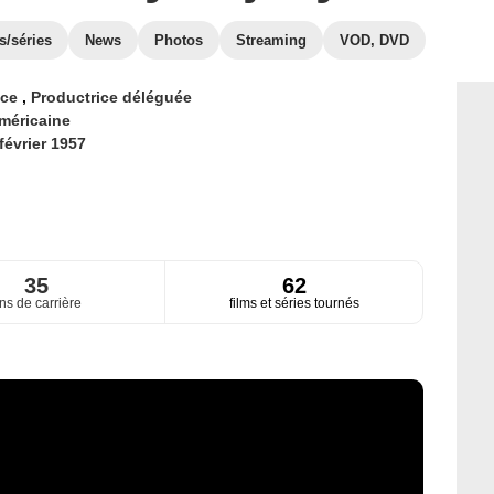
s/séries
News
Photos
Streaming
VOD, DVD
ice
,
Productrice déléguée
méricaine
février 1957
35
62
ns de carrière
films et séries tournés