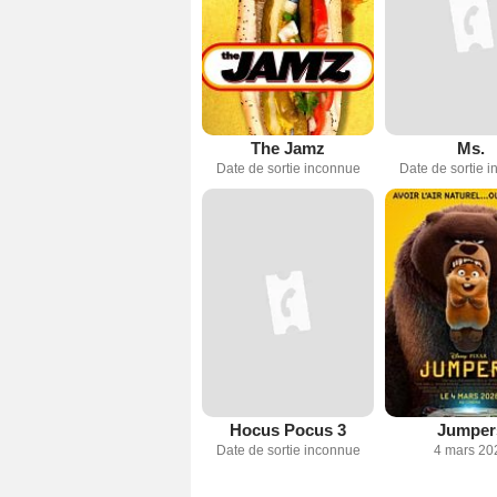
The Jamz
Ms.
Date de sortie inconnue
Date de sortie 
Hocus Pocus 3
Jumper
Date de sortie inconnue
4 mars 20