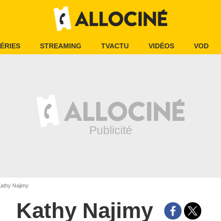
ÉRIES
STREAMING
TVACTU
VIDÉOS
VOD
athy Najimy
Kathy Najimy