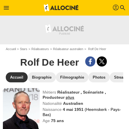
profil
menu
search
Accueil
Stars
Réalisateurs
Réalisateur australien
Rolf De Heer
Rolf De Heer
Accueil
Biographie
Filmographie
Photos
Streami
Métiers
Réalisateur
,
Scénariste
,
Producteur
plus
Nationalité
Australien
Naissance
4 mai 1951
(Heemskerk - Pays-
Bas)
Age
75
ans