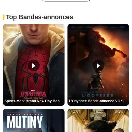
Top Bandes-annonces
Spider-Man: Brand New Day Bande-annonce VO STFR
L'Odyssée Bande-annonce VO STFR