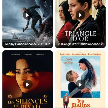
Mutiny Bande-annonce VO STFR
Le Triangle d'or Bande-annonce VF