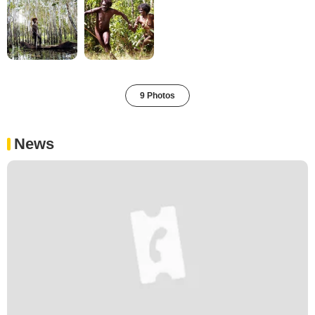
9 Photos
News