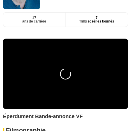
17
7
ans de carrière
films et séries tournés
Éperdument Bande-annonce VF
Filmographie