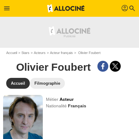
profil
menu
search
Accueil
Stars
Acteurs
Acteur français
Olivier Foubert
Olivier Foubert
Accueil
Filmographie
Métier
Acteur
Nationalité
Français