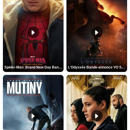
Spider-Man: Brand New Day Bande-annonce VO STFR
L'Odyssée Bande-annonce VO STFR