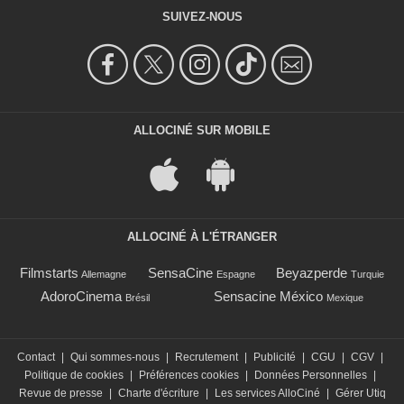
SUIVEZ-NOUS
ALLOCINÉ SUR MOBILE
ALLOCINÉ À L'ÉTRANGER
Filmstarts
SensaCine
Beyazperde
Allemagne
Espagne
Turquie
AdoroCinema
Sensacine México
Brésil
Mexique
Contact
|
Qui sommes-nous
|
Recrutement
|
Publicité
|
CGU
|
CGV
|
Politique de cookies
|
Préférences cookies
|
Données Personnelles
|
Revue de presse
|
Charte d'écriture
|
Les services AlloCiné
|
Gérer Utiq