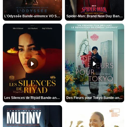
L'Odyssée Bande-annonce VO STFR
Spider-Man: Brand New Day Bande-annonce VO STFR
Les Silences de Riyad Bande-annonce VO STFR
Des Fleurs pour Tokyo Bande-annonce VO STFR