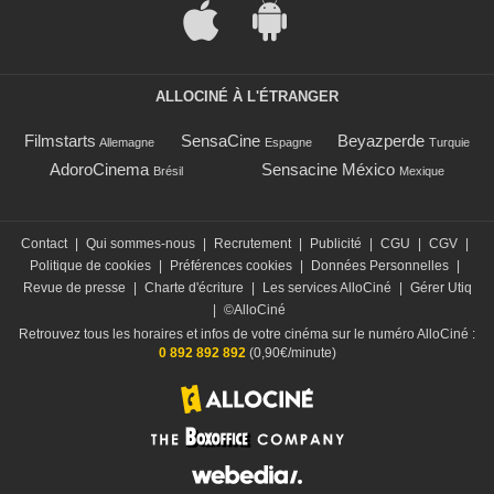
ALLOCINÉ À L'ÉTRANGER
Filmstarts
SensaCine
Beyazperde
Allemagne
Espagne
Turquie
AdoroCinema
Sensacine México
Brésil
Mexique
Contact
|
Qui sommes-nous
|
Recrutement
|
Publicité
|
CGU
|
CGV
|
Politique de cookies
|
Préférences cookies
|
Données Personnelles
|
Revue de presse
|
Charte d'écriture
|
Les services AlloCiné
|
Gérer Utiq
|
©AlloCiné
Retrouvez tous les horaires et infos de votre cinéma sur le numéro AlloCiné :
0 892 892 892
(0,90€/minute)