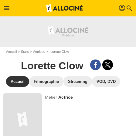
profil
menu
search
Accueil
Stars
Actrices
Lorette Clow
Lorette Clow
Accueil
Filmographie
Streaming
VOD, DVD
Métier
Actrice