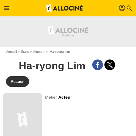
profil
menu
search
Accueil
Stars
Acteurs
Ha-ryong Lim
Ha-ryong Lim
Accueil
Métier
Acteur