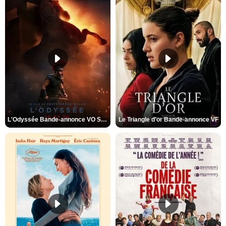
L'Odyssée Bande-annonce VO STFR
Le Triangle d'or Bande-annonce VF