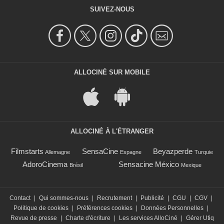
SUIVEZ-NOUS
ALLOCINÉ SUR MOBILE
ALLOCINÉ À L'ÉTRANGER
Filmstarts
SensaCine
Beyazperde
Allemagne
Espagne
Turquie
AdoroCinema
Sensacine México
Brésil
Mexique
Contact
|
Qui sommes-nous
|
Recrutement
|
Publicité
|
CGU
|
CGV
|
Politique de cookies
|
Préférences cookies
|
Données Personnelles
|
Revue de presse
|
Charte d'écriture
|
Les services AlloCiné
|
Gérer Utiq