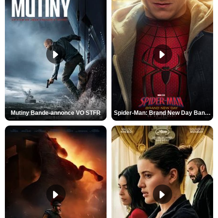
Mutiny Bande-annonce VO STFR
Spider-Man: Brand New Day Bande-annonce VO STFR