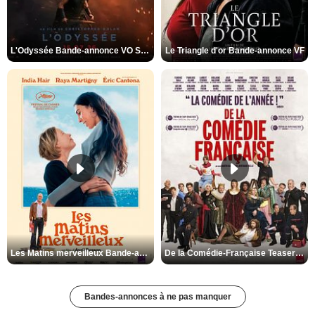
L'Odyssée Bande-annonce VO STFR
Le Triangle d'or Bande-annonce VF
Les Matins merveilleux Bande-annonce VF
De la Comédie-Française Teaser VF
Bandes-annonces à ne pas manquer