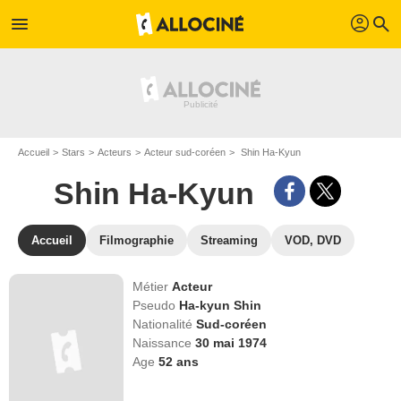
profil
menu
search
Accueil
Stars
Acteurs
Acteur sud-coréen
Shin Ha-Kyun
Shin Ha-Kyun
Accueil
Filmographie
Streaming
VOD, DVD
Métier
Acteur
Pseudo
Ha-kyun Shin
Nationalité
Sud-coréen
Naissance
30 mai 1974
Age
52
ans