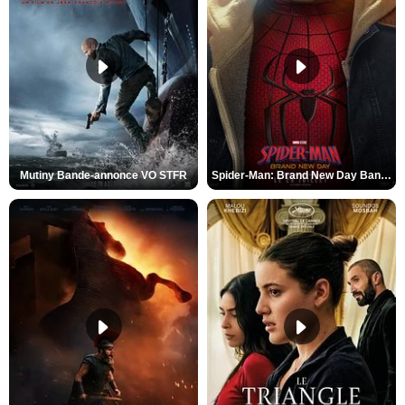
Mutiny Bande-annonce VO STFR
Spider-Man: Brand New Day Bande-annonce VO STFR