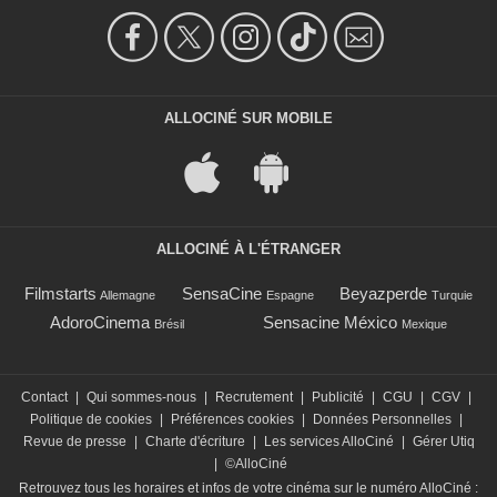
ALLOCINÉ SUR MOBILE
ALLOCINÉ À L'ÉTRANGER
Filmstarts
SensaCine
Beyazperde
Allemagne
Espagne
Turquie
AdoroCinema
Sensacine México
Brésil
Mexique
Contact
|
Qui sommes-nous
|
Recrutement
|
Publicité
|
CGU
|
CGV
|
Politique de cookies
|
Préférences cookies
|
Données Personnelles
|
Revue de presse
|
Charte d'écriture
|
Les services AlloCiné
|
Gérer Utiq
|
©AlloCiné
Retrouvez tous les horaires et infos de votre cinéma sur le numéro AlloCiné :