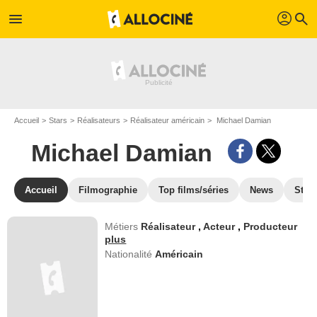
profil
menu
search
Accueil
Stars
Réalisateurs
Réalisateur américain
Michael Damian
Michael Damian
Accueil
Filmographie
Top films/séries
News
Stre
Métiers
Réalisateur
,
Acteur
,
Producteur
plus
Nationalité
Américain