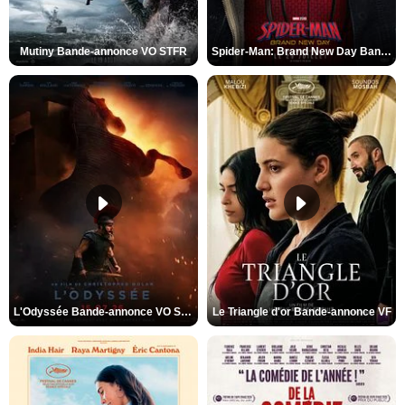
Mutiny Bande-annonce VO STFR
Spider-Man: Brand New Day Bande-annonce VO STFR
L'Odyssée Bande-annonce VO STFR
Le Triangle d'or Bande-annonce VF