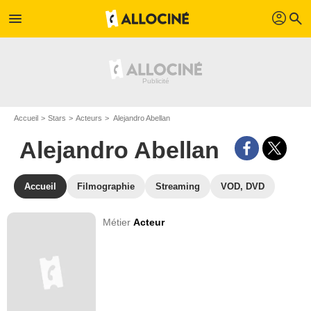
profil
menu
search
Accueil
Stars
Acteurs
Alejandro Abellan
Alejandro Abellan
Accueil
Filmographie
Streaming
VOD, DVD
Métier
Acteur