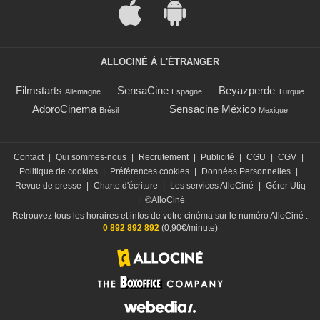
ALLOCINÉ À L'ÉTRANGER
Filmstarts
SensaCine
Beyazperde
Allemagne
Espagne
Turquie
AdoroCinema
Sensacine México
Brésil
Mexique
Contact
|
Qui sommes-nous
|
Recrutement
|
Publicité
|
CGU
|
CGV
|
Politique de cookies
|
Préférences cookies
|
Données Personnelles
|
Revue de presse
|
Charte d'écriture
|
Les services AlloCiné
|
Gérer Utiq
|
©AlloCiné
Retrouvez tous les horaires et infos de votre cinéma sur le numéro AlloCiné :
0 892 892 892
(0,90€/minute)