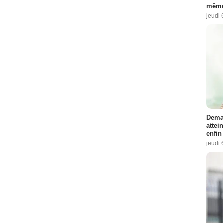
même
jeudi 
Demai
attei
enfin
jeudi 