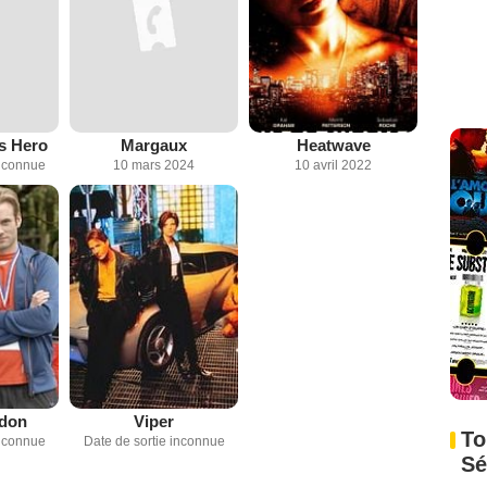
s Hero
Margaux
Heatwave
inconnue
10 mars 2024
10 avril 2022
rdon
Viper
To
inconnue
Date de sortie inconnue
Sé