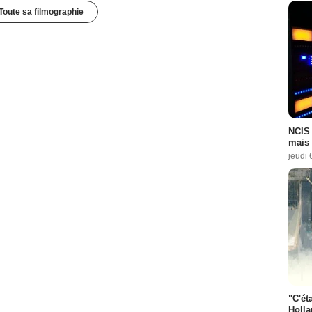
Toute sa filmographie
NCIS 
mais 
jeudi 
"C'éta
Holla