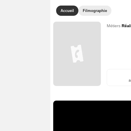
Accueil
Filmographie
Métiers
Réal
a