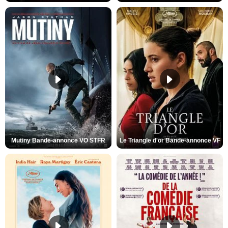
Mutiny Bande-annonce VO STFR
Le Triangle d'or Bande-annonce VF