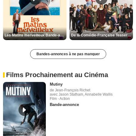
Les Matins merveilleux Bande-annonce VF
De la Comédie-Française Teaser VF
Bandes-annonces à ne pas manquer
Films Prochainement au Cinéma
Mutiny
de Jean-François Richet
avec Jason Statham, Annabelle Wallis
Film - Action
Bande-annonce