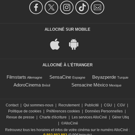
ALLOCINÉ SUR MOBILE
ALLOCINÉ À L'ÉTRANGER
Filmstarts
SensaCine
Beyazperde
Allemagne
Espagne
Turquie
AdoroCinema
Sensacine México
Brésil
Mexique
Contact
|
Qui sommes-nous
|
Recrutement
|
Publicité
|
CGU
|
CGV
|
Politique de cookies
|
Préférences cookies
|
Données Personnelles
|
Revue de presse
|
Charte d'écriture
|
Les services AlloCiné
|
Gérer Utiq
|
©AlloCiné
Retrouvez tous les horaires et infos de votre cinéma sur le numéro AlloCiné :