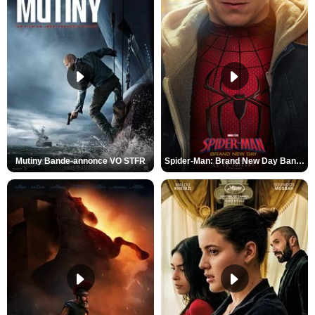
Mutiny Bande-annonce VO STFR
Spider-Man: Brand New Day Bande-annonce VO STFR