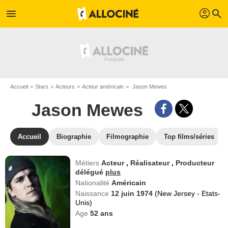
profil
menu
search
Accueil
Stars
Acteurs
Acteur américain
Jason Mewes
Jason Mewes
Accueil
Biographie
Filmographie
Top films/séries
Métiers
Acteur
,
Réalisateur
,
Producteur
délégué
plus
Nationalité
Américain
Naissance
12 juin 1974
(New Jersey - Etats-
Unis)
Age
52
ans