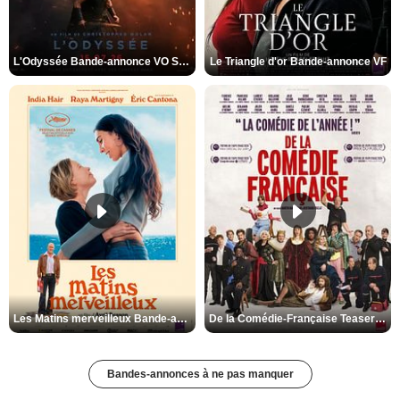
L'Odyssée Bande-annonce VO STFR
Le Triangle d'or Bande-annonce VF
Les Matins merveilleux Bande-annonce VF
De la Comédie-Française Teaser VF
Bandes-annonces à ne pas manquer