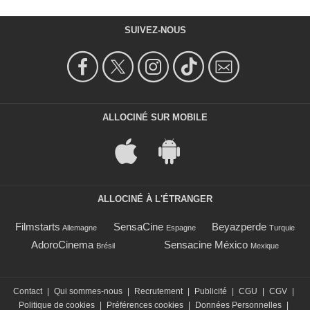
SUIVEZ-NOUS
ALLOCINÉ SUR MOBILE
ALLOCINÉ À L'ÉTRANGER
Filmstarts
SensaCine
Beyazperde
Allemagne
Espagne
Turquie
AdoroCinema
Sensacine México
Brésil
Mexique
Contact
|
Qui sommes-nous
|
Recrutement
|
Publicité
|
CGU
|
CGV
|
Politique de cookies
|
Préférences cookies
|
Données Personnelles
|