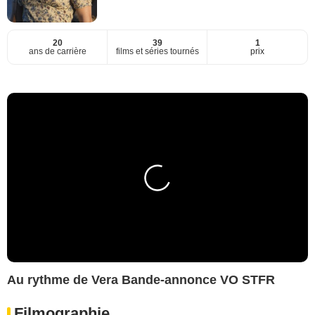
20
39
1
ans de carrière
films et séries tournés
prix
Au rythme de Vera Bande-annonce VO STFR
Filmographie