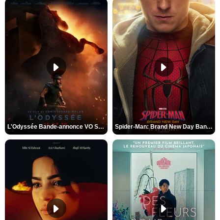
L'Odyssée Bande-annonce VO STFR
Spider-Man: Brand New Day Bande-annonce VO STFR