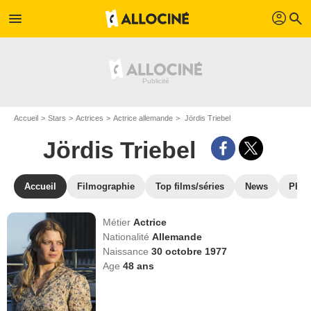
profil
menu
search
Accueil
Stars
Actrices
Actrice allemande
Jördis Triebel
Jördis Triebel
Accueil
Filmographie
Top films/séries
News
Phot
Métier
Actrice
Nationalité
Allemande
Naissance
30 octobre 1977
Age
48
ans