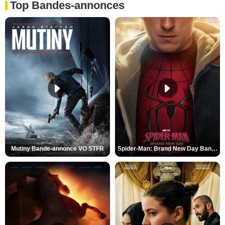
Top Bandes-annonces
Mutiny Bande-annonce VO STFR
Spider-Man: Brand New Day Bande-annonce VO STFR