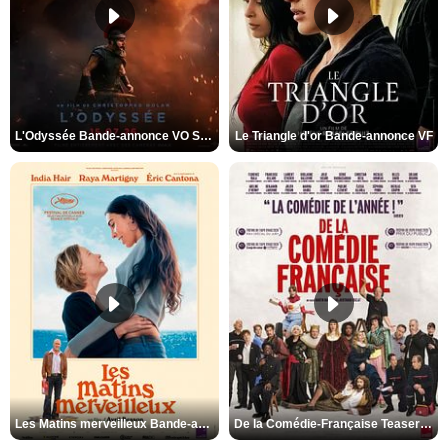
L'Odyssée Bande-annonce VO STFR
Le Triangle d'or Bande-annonce VF
Les Matins merveilleux Bande-annonce VF
De la Comédie-Française Teaser VF