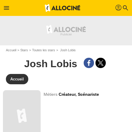
profil
menu
search
Accueil
Stars
Toutes les stars
Josh Lobis
Josh Lobis
Accueil
Métiers
Créateur,
Scénariste