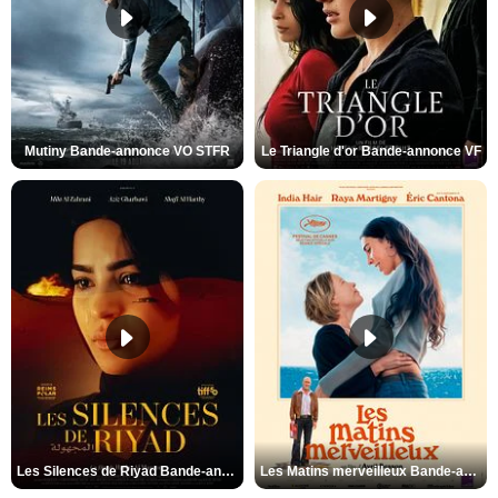
Mutiny Bande-annonce VO STFR
Le Triangle d'or Bande-annonce VF
Les Silences de Riyad Bande-annonce VO STFR
Les Matins merveilleux Bande-annonce VF