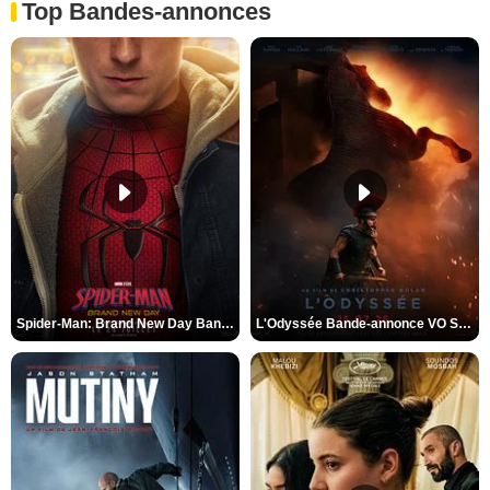
Top Bandes-annonces
Spider-Man: Brand New Day Bande-annonce VO STFR
L'Odyssée Bande-annonce VO STFR