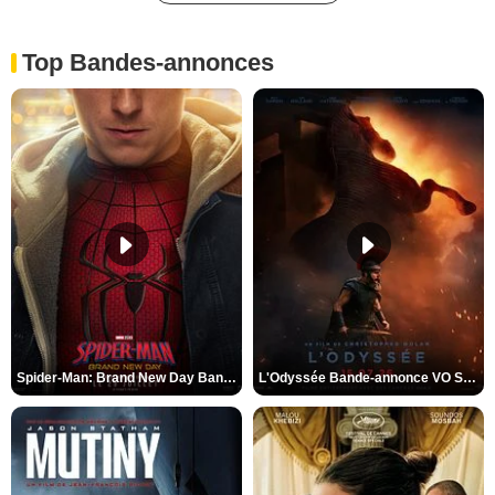
Top Bandes-annonces
Spider-Man: Brand New Day Bande-annonce VO STFR
L'Odyssée Bande-annonce VO STFR