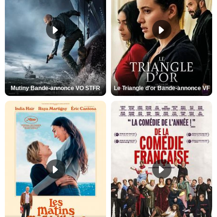
Mutiny Bande-annonce VO STFR
Le Triangle d'or Bande-annonce VF