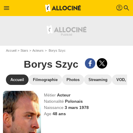
profil
menu
search
Accueil
Stars
Acteurs
Borys Szyc
Borys Szyc
Accueil
Filmographie
Photos
Streaming
VOD, DV
Métier
Acteur
Nationalité
Polonais
Naissance
3 mars 1978
Age
48
ans