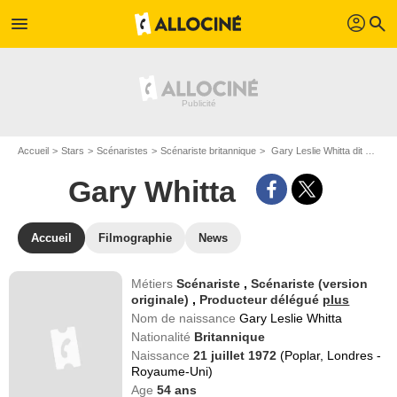
profil
menu
search
Accueil
Stars
Scénaristes
Scénariste britannique
Gary Leslie Whitta dit Gary Whitta
Gary Whitta
Accueil
Filmographie
News
Métiers
Scénariste
,
Scénariste (version
originale)
,
Producteur délégué
plus
Nom de naissance
Gary Leslie Whitta
Nationalité
Britannique
Naissance
21 juillet 1972
(Poplar, Londres -
Royaume-Uni)
Age
54
ans