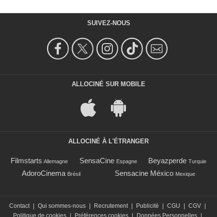
SUIVEZ-NOUS
ALLOCINÉ SUR MOBILE
ALLOCINÉ À L'ÉTRANGER
Filmstarts
SensaCine
Beyazperde
Allemagne
Espagne
Turquie
AdoroCinema
Sensacine México
Brésil
Mexique
Contact
|
Qui sommes-nous
|
Recrutement
|
Publicité
|
CGU
|
CGV
|
Politique de cookies
|
Préférences cookies
|
Données Personnelles
|