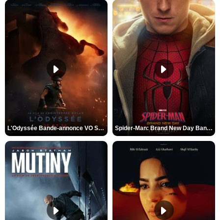
L'Odyssée Bande-annonce VO STFR
Spider-Man: Brand New Day Bande-annonce VO STFR