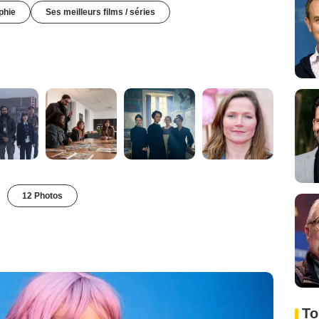
phie
Ses meilleurs films / séries
12 Photos
To