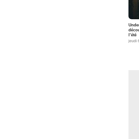
Under
décou
l’été
jeudi 