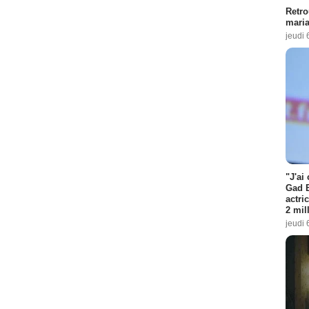
Retro
maria
jeudi 
"J'ai
Gad E
actri
2 mil
jeudi 