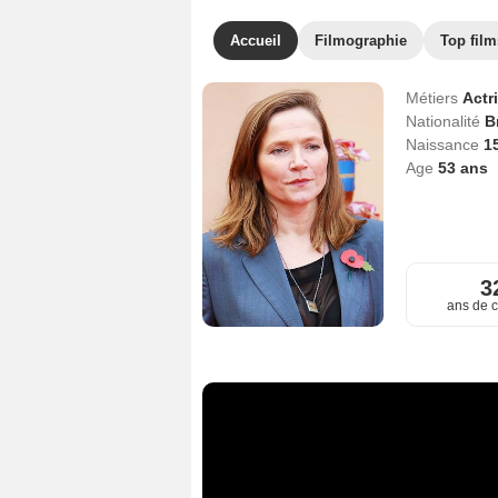
Accueil
Filmographie
Top film
Métiers
Actr
Nationalité
B
Naissance
1
Age
53
ans
3
ans de c