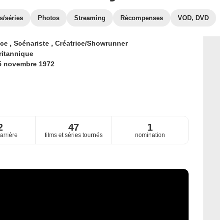
s/séries
Photos
Streaming
Récompenses
VOD, DVD
ice
,
Scénariste
,
Créatrice/Showrunner
ritannique
5 novembre 1972
2
47
1
arrière
films et séries tournés
nomination