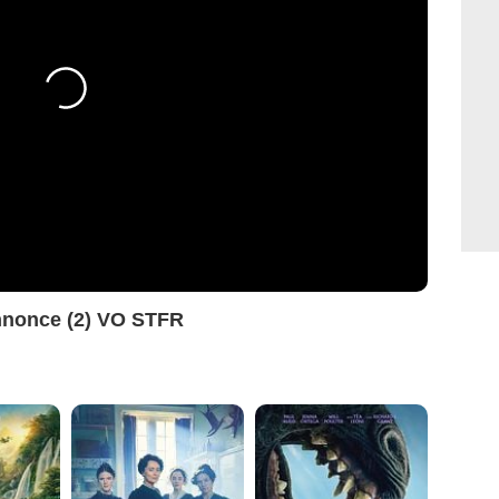
nnonce (2) VO STFR