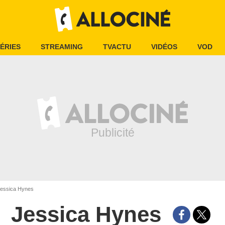
ÉRIES
STREAMING
TVACTU
VIDÉOS
VOD
essica Hynes
Jessica Hynes