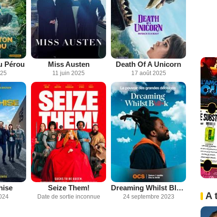
u Pérou
Miss Austen
Death Of A Unicorn
025
11 juin 2025
17 août 2025
hise
Seize Them!
Dreaming Whilst Black
A 
024
Date de sortie inconnue
24 septembre 2023