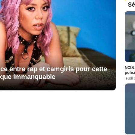
Sé
e entre rap et camgirls pour cette
NCIS 
polici
nnique immanquable
jeudi 