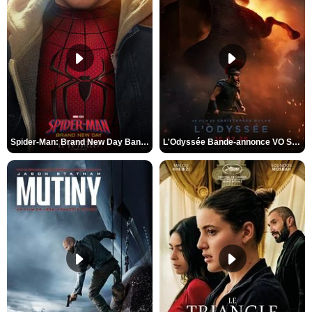
Spider-Man: Brand New Day Bande-annonce VO STFR
L'Odyssée Bande-annonce VO STFR