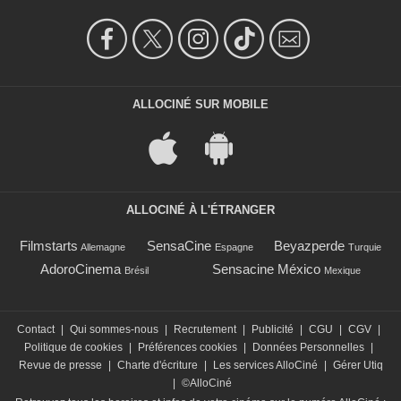
ALLOCINÉ SUR MOBILE
ALLOCINÉ À L'ÉTRANGER
Filmstarts
SensaCine
Beyazperde
Allemagne
Espagne
Turquie
AdoroCinema
Sensacine México
Brésil
Mexique
Contact
|
Qui sommes-nous
|
Recrutement
|
Publicité
|
CGU
|
CGV
|
Politique de cookies
|
Préférences cookies
|
Données Personnelles
|
Revue de presse
|
Charte d'écriture
|
Les services AlloCiné
|
Gérer Utiq
|
©AlloCiné