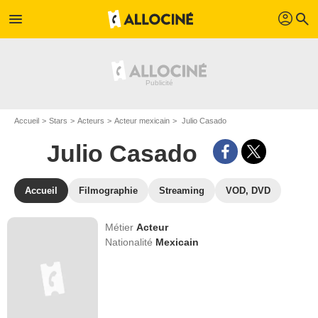
profil
menu
search
Accueil
Stars
Acteurs
Acteur mexicain
Julio Casado
Julio Casado
Accueil
Filmographie
Streaming
VOD, DVD
Métier
Acteur
Nationalité
Mexicain