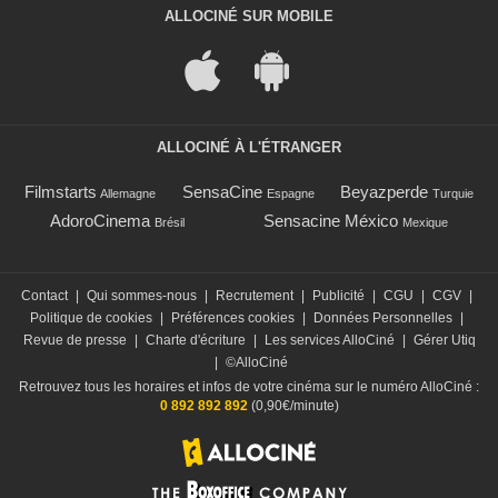
ALLOCINÉ SUR MOBILE
ALLOCINÉ À L'ÉTRANGER
Filmstarts
SensaCine
Beyazperde
Allemagne
Espagne
Turquie
AdoroCinema
Sensacine México
Brésil
Mexique
Contact
|
Qui sommes-nous
|
Recrutement
|
Publicité
|
CGU
|
CGV
|
Politique de cookies
|
Préférences cookies
|
Données Personnelles
|
Revue de presse
|
Charte d'écriture
|
Les services AlloCiné
|
Gérer Utiq
|
©AlloCiné
Retrouvez tous les horaires et infos de votre cinéma sur le numéro AlloCiné :
0 892 892 892
(0,90€/minute)