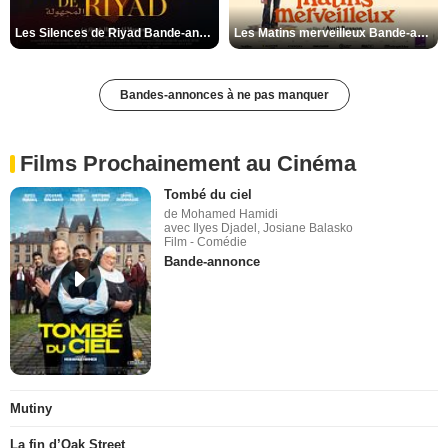
Les Silences de Riyad Bande-annonce VO STFR
Les Matins merveilleux Bande-annonce VF
Bandes-annonces à ne pas manquer
Films Prochainement au Cinéma
Tombé du ciel
de Mohamed Hamidi
avec Ilyes Djadel, Josiane Balasko
Film - Comédie
Bande-annonce
Mutiny
La fin d’Oak Street