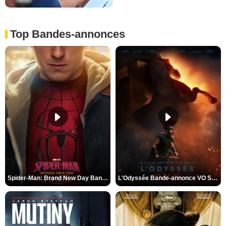
Top Bandes-annonces
Spider-Man: Brand New Day Bande-annonce VO STFR
L'Odyssée Bande-annonce VO STFR