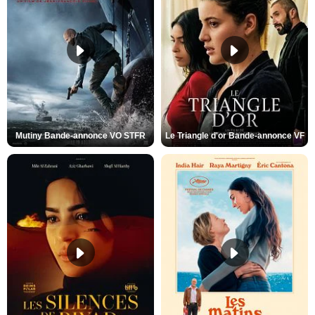
Mutiny Bande-annonce VO STFR
Le Triangle d'or Bande-annonce VF