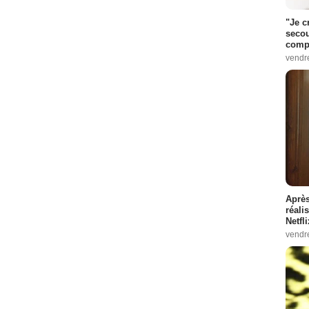
"Je c
secou
compo
vendr
Après
réali
Netfl
vendr