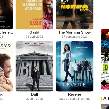
Là où chantent les écrevisses
Gaslit
The Morning Show
022
24 avril 2022
17 septembre 2021
nd
Bull
Reverie
A 
021
22 juin 2018
Date de sortie inconnue