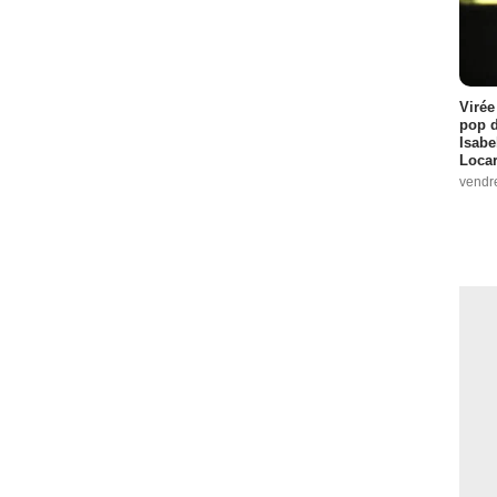
Virée
pop d
Isabe
Loca
vendr