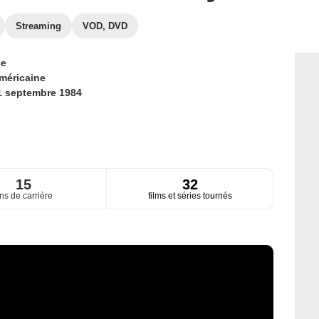
Streaming
VOD, DVD
ce
méricaine
1 septembre 1984
15
32
ns de carrière
films et séries tournés