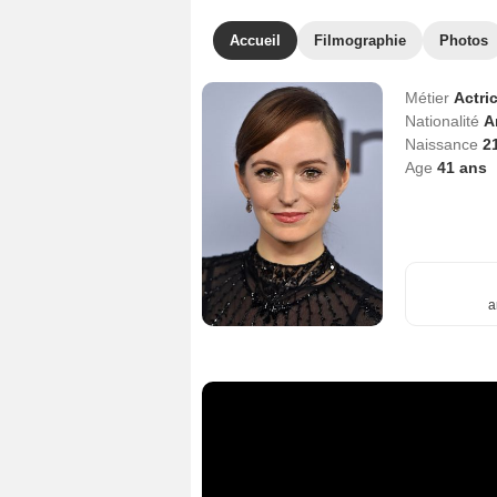
Accueil
Filmographie
Photos
Métier
Actri
Nationalité
A
Naissance
2
Age
41
ans
a