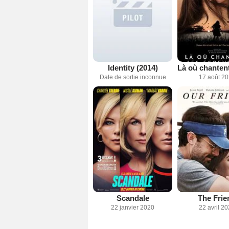
Identity (2014)
Date de sortie inconnue
17 août 2
Scandale
The Frie
22 janvier 2020
22 avril 2