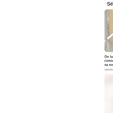
Sé
On lu
comiq
sa no
vendr