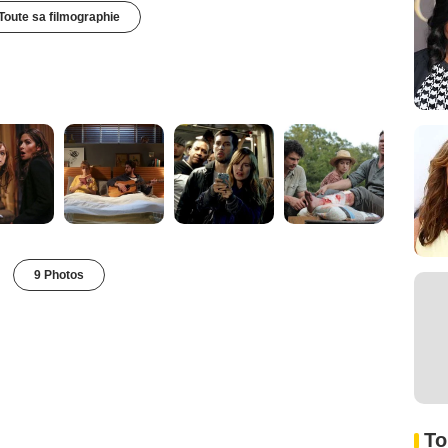
Toute sa filmographie
9 Photos
To