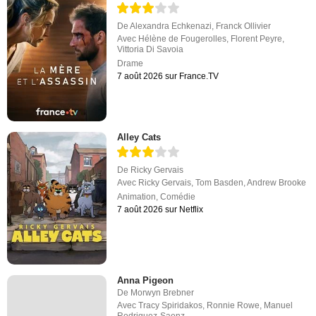
De
Alexandra Echkenazi
,
Franck Ollivier
Avec
Hélène de Fougerolles
,
Florent Peyre
,
Vittoria Di Savoia
Drame
7 août 2026 sur France.TV
Alley Cats
De
Ricky Gervais
Avec
Ricky Gervais
,
Tom Basden
,
Andrew Brooke
Animation
,
Comédie
7 août 2026 sur Netflix
Anna Pigeon
De
Morwyn Brebner
Avec
Tracy Spiridakos
,
Ronnie Rowe
,
Manuel
Rodriguez-Saenz