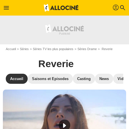
profil
menu
search
Accueil
Séries
Séries TV les plus populaires
Séries Drame
Reverie
Reverie
Accueil
Saisons et Episodes
Casting
News
Vidéo