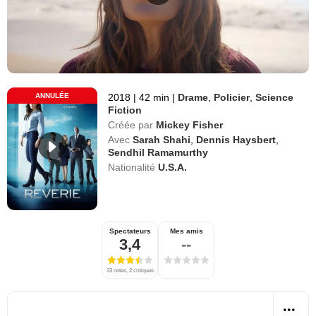
ANNULÉE
2018
|
42 min
|
Drame
,
Policier
,
Science
Fiction
Créée par
Mickey Fisher
Avec
Sarah Shahi
,
Dennis Haysbert
,
Sendhil Ramamurthy
Nationalité
U.S.A.
Spectateurs
Mes amis
3,4
--
33 notes, 2 critiques