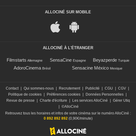
ALLOCINÉ SUR MOBILE
ALLOCINÉ À L'ÉTRANGER
Filmstarts
SensaCine
Beyazperde
Allemagne
Espagne
Turquie
AdoroCinema
Sensacine México
Brésil
Mexique
Contact
|
Qui sommes-nous
|
Recrutement
|
Publicité
|
CGU
|
CGV
|
Politique de cookies
|
Préférences cookies
|
Données Personnelles
|
Revue de presse
|
Charte d'écriture
|
Les services AlloCiné
|
Gérer Utiq
|
©AlloCiné
Retrouvez tous les horaires et infos de votre cinéma sur le numéro AlloCiné :
0 892 892 892
(0,90€/minute)