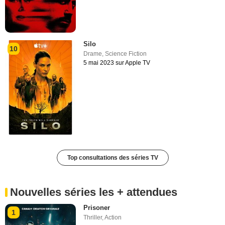
Silo
10
Drame
,
Science Fiction
5 mai 2023 sur Apple TV
Top consultations des séries TV
Nouvelles séries les + attendues
Prisoner
1
Thriller
,
Action