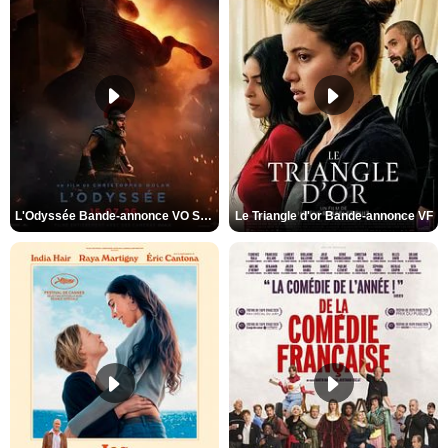
L'Odyssée Bande-annonce VO STFR
Le Triangle d'or Bande-annonce VF