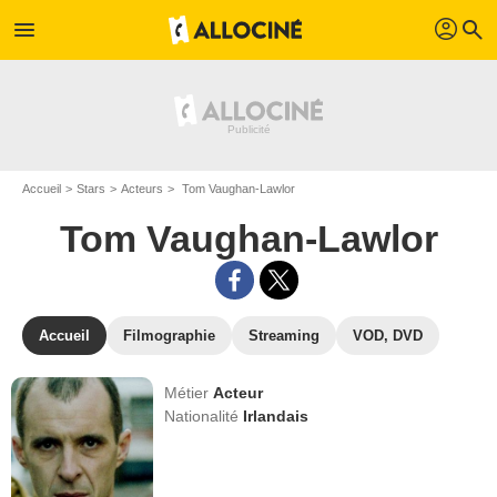
profil
menu
search
Accueil
Stars
Acteurs
Tom Vaughan-Lawlor
Tom Vaughan-Lawlor
Accueil
Filmographie
Streaming
VOD, DVD
Métier
Acteur
Nationalité
Irlandais