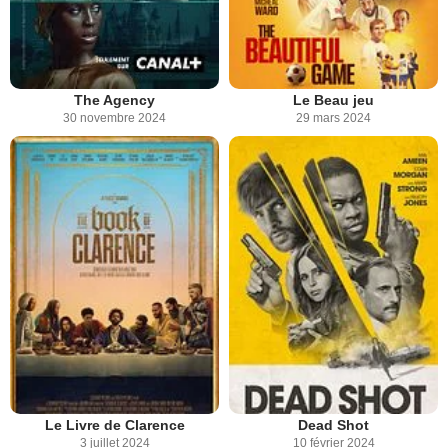
The Agency
Le Beau jeu
30 novembre 2024
29 mars 2024
Le Livre de Clarence
Dead Shot
3 juillet 2024
10 février 2024