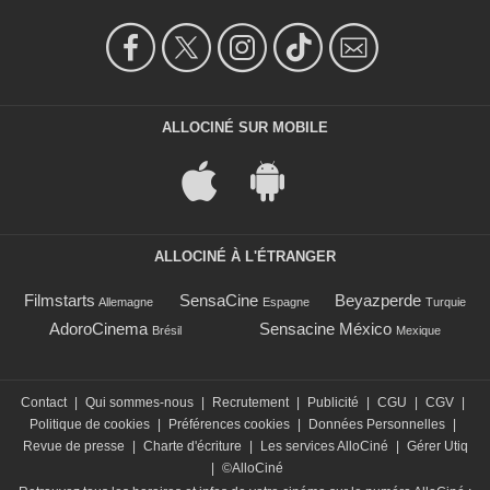
ALLOCINÉ SUR MOBILE
ALLOCINÉ À L'ÉTRANGER
Filmstarts
SensaCine
Beyazperde
Allemagne
Espagne
Turquie
AdoroCinema
Sensacine México
Brésil
Mexique
Contact
|
Qui sommes-nous
|
Recrutement
|
Publicité
|
CGU
|
CGV
|
Politique de cookies
|
Préférences cookies
|
Données Personnelles
|
Revue de presse
|
Charte d'écriture
|
Les services AlloCiné
|
Gérer Utiq
|
©AlloCiné