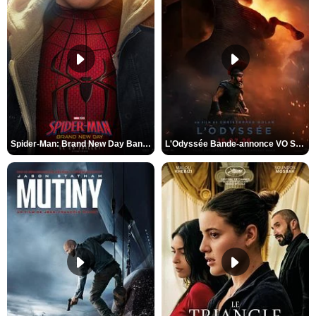
Spider-Man: Brand New Day Bande-annonce VO STFR
L'Odyssée Bande-annonce VO STFR