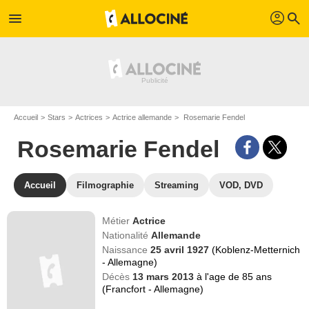
profil
menu
search
Accueil
Stars
Actrices
Actrice allemande
Rosemarie Fendel
Rosemarie Fendel
Accueil
Filmographie
Streaming
VOD, DVD
Métier
Actrice
Nationalité
Allemande
Naissance
25 avril 1927
(Koblenz-Metternich
- Allemagne)
Décès
13 mars 2013
à l'age de 85 ans
(Francfort - Allemagne)