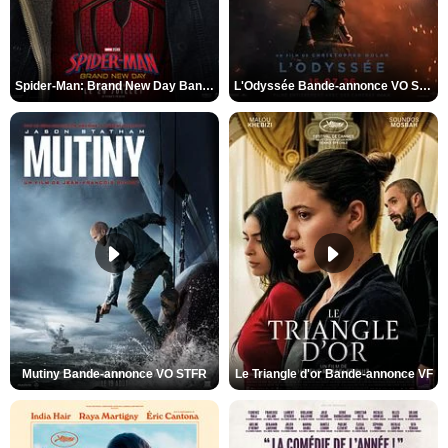
Spider-Man: Brand New Day Bande-annonce VO STFR
L'Odyssée Bande-annonce VO STFR
Mutiny Bande-annonce VO STFR
Le Triangle d'or Bande-annonce VF