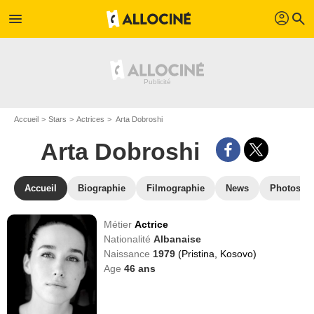
profil
menu
search
Accueil
Stars
Actrices
Arta Dobroshi
Arta Dobroshi
Accueil
Biographie
Filmographie
News
Photos
Métier
Actrice
Nationalité
Albanaise
Naissance
1979
(Pristina, Kosovo)
Age
46
ans