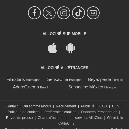
ALLOCINÉ SUR MOBILE
ALLOCINÉ À L'ÉTRANGER
Filmstarts
SensaCine
Beyazperde
Allemagne
Espagne
Turquie
AdoroCinema
Sensacine México
Brésil
Mexique
Contact
|
Qui sommes-nous
|
Recrutement
|
Publicité
|
CGU
|
CGV
|
Politique de cookies
|
Préférences cookies
|
Données Personnelles
|
Revue de presse
|
Charte d'écriture
|
Les services AlloCiné
|
Gérer Utiq
|
©AlloCiné