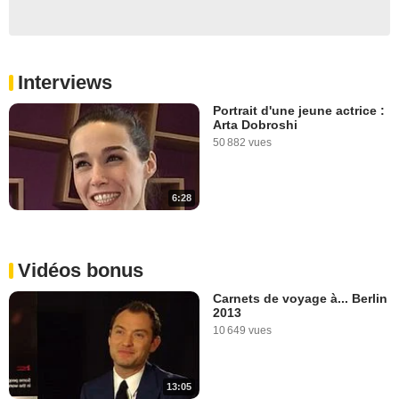
Interviews
Portrait d'une jeune actrice :
Arta Dobroshi
50 882 vues
6:28
Vidéos bonus
Carnets de voyage à... Berlin
2013
10 649 vues
13:05