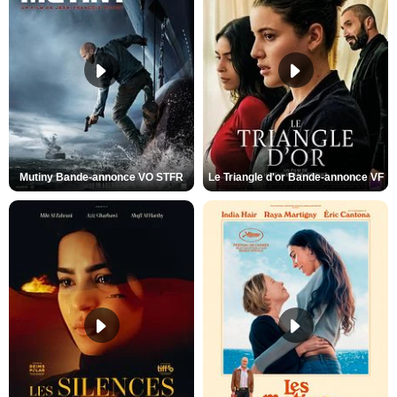
Mutiny Bande-annonce VO STFR
Le Triangle d'or Bande-annonce VF