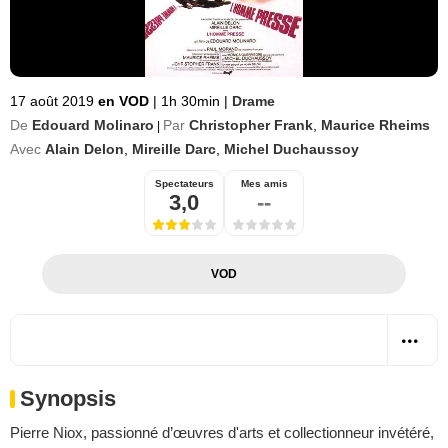
17 août 2019
en VOD
|
1h 30min
|
Drame
De
Edouard Molinaro
Par
Christopher Frank
,
Maurice Rheims
|
Avec
Alain Delon
,
Mireille Darc
,
Michel Duchaussoy
Spectateurs
Mes amis
3,0
--
VOD
Synopsis
Pierre Niox, passionné d’œuvres d'arts et collectionneur invétéré,