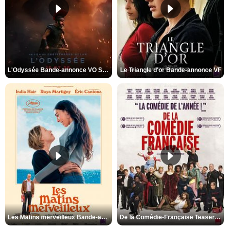
L'Odyssée Bande-annonce VO STFR
Le Triangle d'or Bande-annonce VF
Les Matins merveilleux Bande-annonce VF
De la Comédie-Française Teaser VF