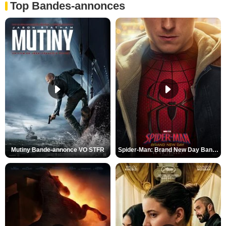
Top Bandes-annonces
Mutiny Bande-annonce VO STFR
Spider-Man: Brand New Day Bande-annonce VO STFR