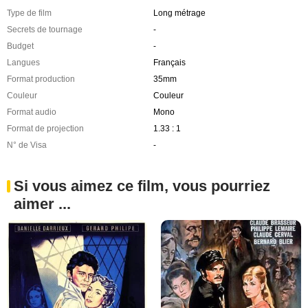
Type de film
Long métrage
Secrets de tournage
-
Budget
-
Langues
Français
Format production
35mm
Couleur
Couleur
Format audio
Mono
Format de projection
1.33 : 1
N° de Visa
-
Si vous aimez ce film, vous pourriez
aimer ...