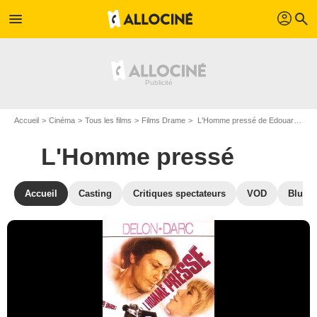
profil
menu
search
Accueil
Cinéma
Tous les films
Films Drame
L'Homme pressé de Edouard Molinaro
L'Homme pressé
Accueil
Casting
Critiques spectateurs
VOD
Blu-Ra