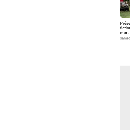
Prése
ficti
mort 
samed