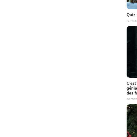
Quiz 
samed
C'est
génia
des f
samed