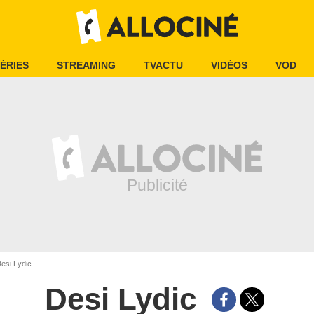
ÉRIES
STREAMING
TVACTU
VIDÉOS
VOD
esi Lydic
Desi Lydic