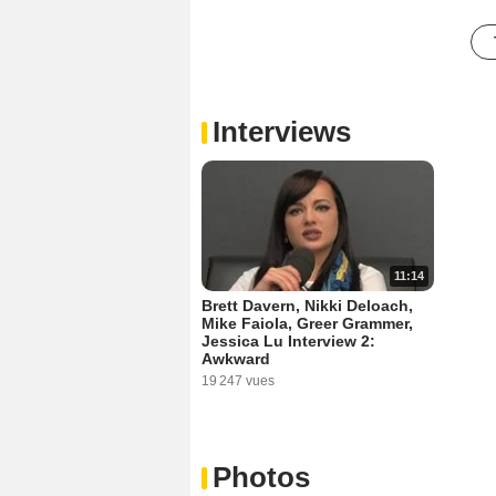
Interviews
11:14
Brett Davern, Nikki Deloach,
Mike Faiola, Greer Grammer,
Jessica Lu Interview 2:
Awkward
19 247 vues
Photos