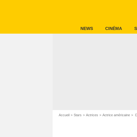
NEWS
CINÉMA
S
Accueil
Stars
Actrices
Actrice américaine
D