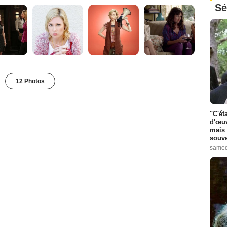
Sé
12 Photos
"C'ét
d'œuv
mais 
souve
samed