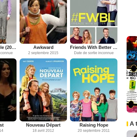
The Odd Couple (2015)
Awkward
Friends With Better Lives
inconnue
2 septembre 2015
Date de sortie inconnue
A 
st
Nouveau Départ
Raising Hope
14
18 avril 2012
20 septembre 2011